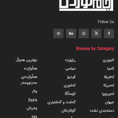
Follow Us
Browse by Category
ئابووری
ڕاپۆرت
نوێترین هەواڵ
ئاسیا
سیاسی
هەڵبژاردە
ئەفریقا
ڤیدیۆ
هەڵبژاردەی
سەرنووسەر
ئەمریکا
کەلتوری
وتار
ئەورووپا
کۆمەڵگا
وتووێژ
جیهان
گه‌شت و گه‌شتیاری
وەرزش
دسته‌بندی نشده
گۆڤاره‌کان
وێنە