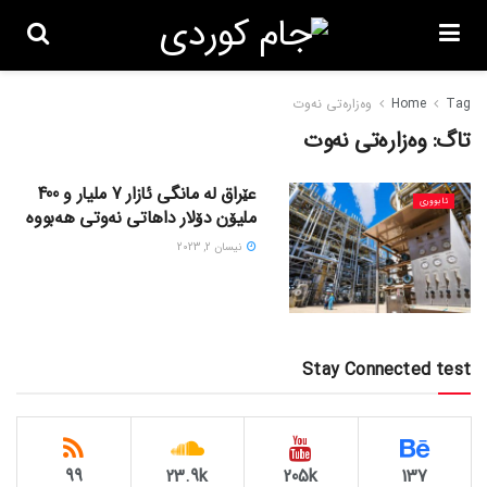
Tag
Home
وەزارەتی نەوت
تاگ:
وەزارەتی نەوت
عێراق لە مانگی ئازار 7 ملیار و 400
ئابووری
ملیۆن دۆلار داهاتی نەوتی هەبووە
نیسان 2, 2023
Stay Connected test
99
23.9k
205k
137