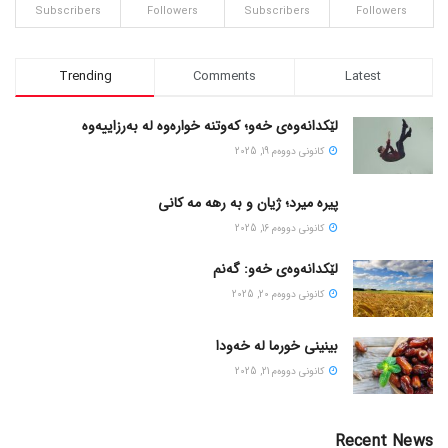
Subscribers
Followers
Subscribers
Followers
Trending
Comments
Latest
لێکدانەوەی خەو؛ کەوتنە خوارەوە لە بەرزاییەوە
كانونی دووه‌م 19, 2025
پیره میرد؛ ژیان و به رهه مه کانی
كانونی دووه‌م 16, 2025
لێکدانەوەی خەو: گەنم
كانونی دووه‌م 20, 2025
بینینی خورما لە خەودا
كانونی دووه‌م 21, 2025
Recent News