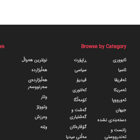
ws
Browse by Category
ئابووری
ڕاپۆرت
نوێترین هەواڵ
ئاسیا
سیاسی
هەڵبژاردە
ئەفریقا
ڤیدیۆ
هەڵبژاردەی
سەرنووسەر
ئەمریکا
کەلتوری
وتار
ئەورووپا
کۆمەڵگا
وتووێژ
جیهان
گه‌شت و
گه‌شتیاری
وەرزش
دسته‌بندی نشده
گۆڤاره‌کان
وێنە
زانست و
تەندرووستی
مەڵتی میدیا