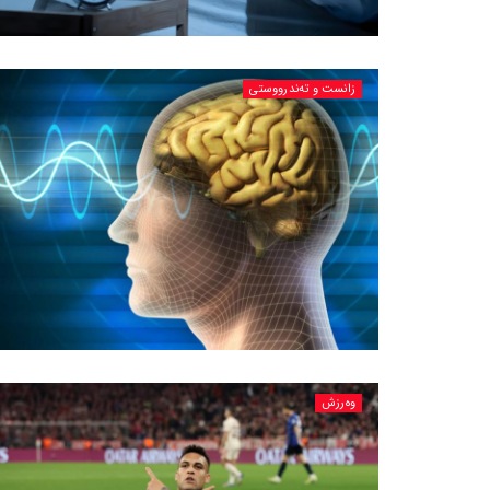
زانست و تەندرووستی
وەرزش