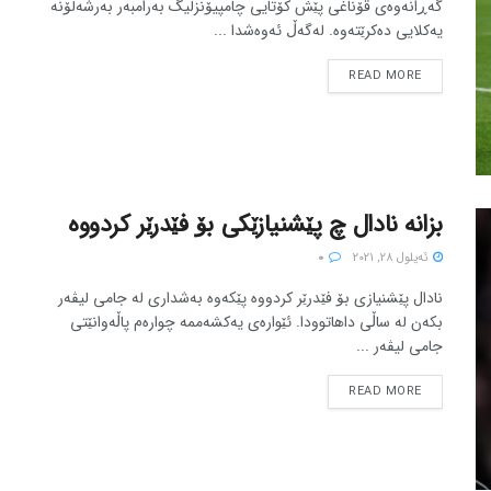
گەڕانەوەی قۆناغی پێش کۆتایی چامپیۆنزلیگ بەرامبەر بەرشەلۆنە
یەکلایی دەکرێتەوە. لەگەڵ ئەوەشدا ...
READ MORE
بزانە نادال چ پێشنیازێکى بۆ فێدرێر کردووە
ئه‌یلول 28, 2021
0
نادال پێشنیازى بۆ فێدرێر کردووە پێکەوە بەشدارى لە جامى لیڤەر
بکەن لە ساڵى داهاتوودا. ئێوارەى یەکشەممە چوارەم پاڵەوانێتى
جامى لیڤەر ...
READ MORE