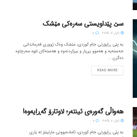
سێ پێداویستی سەرەکی مێشک
ئایار 7, 2025
0
بە پێی ڕاپۆرتی جام کوردی، مێشک وەک ژووری فەرماندانی
جەستەیە و هەموو بڕیار و بیرکردنەوە و هەستەکان لێوە سەرچاوە
دەگرن ...
READ MORE
هەواڵی گەورەی ئینتەر؛ لاوتارۆ گەڕایەوە!
ئایار 6, 2025
0
بە پێی ڕاپۆرتی جام کوردی، ئامادەبوونی مارتینێز لە یاری