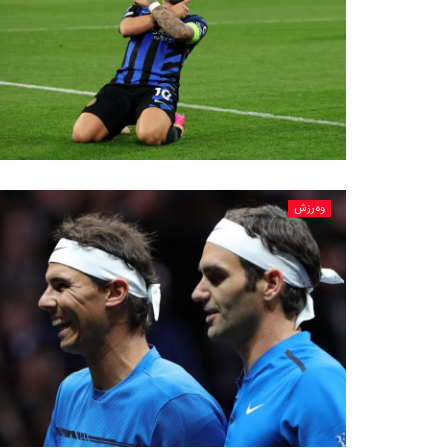
وەرزش