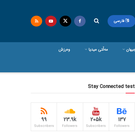
فارسی
یهان
مەڵتی میدیا
وەرزش
Stay Connected test
99
23.9k
205k
137
Subscribers
Followers
Subscribers
Followers