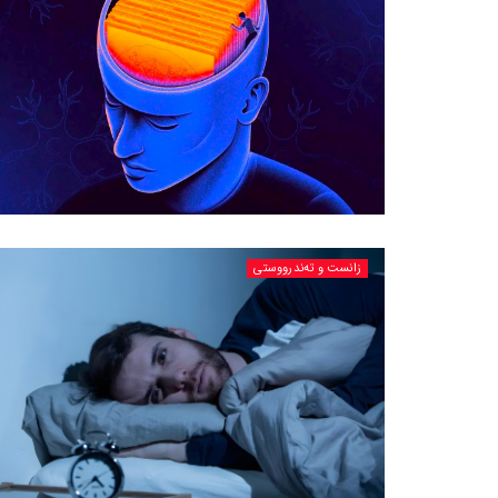
زانست و تەندرووستی