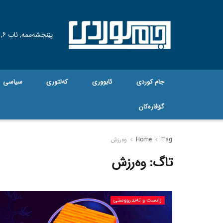
پێنجشەممە, ئاب 6, 2026
جام کوردی
ئابووری
کەلتوری
سیاسی
گۆڤاره‌کان
Tag
Home
وەرزش
تاگ:
وەرزش
زانست و تەندرووستی