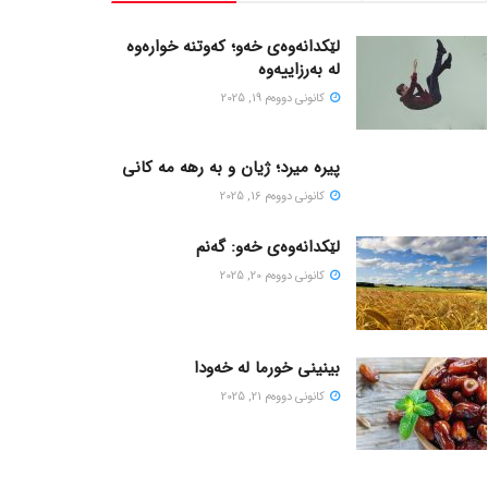
لێکدانەوەی خەو؛ کەوتنە خوارەوە
لە بەرزاییەوە
كانونی دووه‌م 19, 2025
پیره میرد؛ ژیان و به رهه مه کانی
كانونی دووه‌م 16, 2025
لێکدانەوەی خەو: گەنم
كانونی دووه‌م 20, 2025
بینینی خورما لە خەودا
كانونی دووه‌م 21, 2025