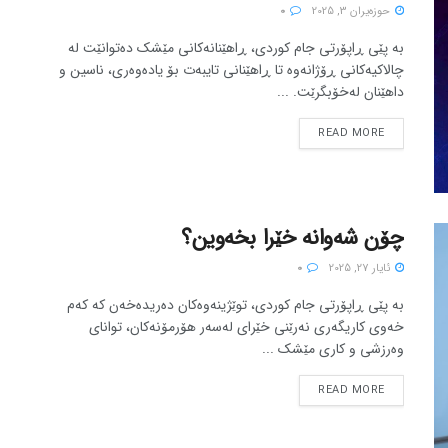
حوزه‌یران 3, 2025
0
بە پێی ڕاپۆرتی جام کوردی، ڕاهێنانەکانی مێشک دەتوانێت لە
چالاکیەکانی ڕۆژانەوە تا ڕاهێنانی تایبەت بۆ یادەوەری، ناسین و
داهێنان لەخۆبگرێت. ...
READ MORE
چۆن شەوانە خێرا بخەوین؟
ئایار 27, 2025
0
بە پێی ڕاپۆرتی جام کوردی، توێژینەوەکان دەریدەخەن کە کەم
خەوی کاریگەری نەرێنی خێرای لەسەر هۆرمۆنەکان، توانای
وەرزشی و کاری مێشک ...
READ MORE