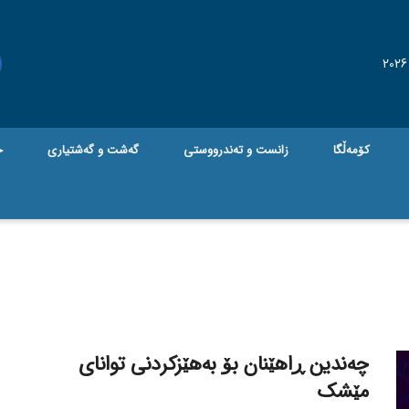
کۆمەڵگا
زانست و تەندرووستی
گه‌شت و گه‌شتیاری
ج
چەندین ڕاهێنان بۆ بەهێزکردنی توانای
مێشک