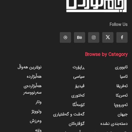
Follow Us
Browse by Category
ئابووری
ڕاپۆرت
نوێترین هەواڵ
ئاسیا
سیاسی
هەڵبژاردە
ئەفریقا
ڤیدیۆ
هەڵبژاردەی
سەرنووسەر
ئەمریکا
کەلتوری
وتار
ئەورووپا
کۆمەڵگا
وتووێژ
جیهان
گه‌شت و گه‌شتیاری
وەرزش
دسته‌بندی نشده
گۆڤاره‌کان
وێنە