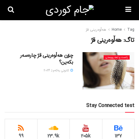
Tag
Home
هەڵوەرینی قژ
تاگ:
هەڵوەرینی قژ
چۆن هەڵوەرینی قژ چارەسەر
زانست و تەندرووستی
بکەین؟
كانونی یه‌كه‌م 1, 2024
Stay Connected test
99
23.9k
205k
137