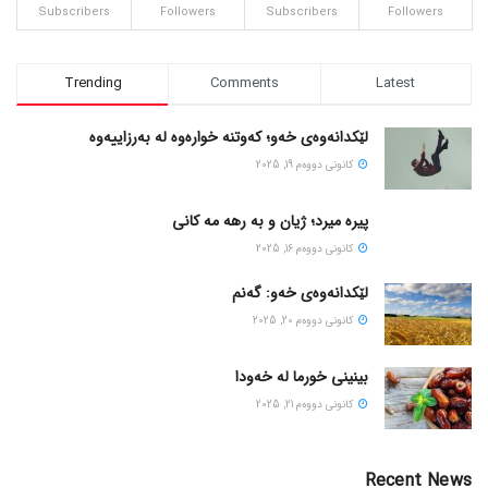
Subscribers
Followers
Subscribers
Followers
Trending
Comments
Latest
لێکدانەوەی خەو؛ کەوتنە خوارەوە لە بەرزاییەوە
كانونی دووه‌م 19, 2025
پیره میرد؛ ژیان و به رهه مه کانی
كانونی دووه‌م 16, 2025
لێکدانەوەی خەو: گەنم
كانونی دووه‌م 20, 2025
بینینی خورما لە خەودا
كانونی دووه‌م 21, 2025
Recent News