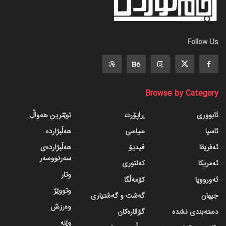
Follow Us
Browse by Category
ئابووری
ڕاپۆرت
نوێترین هەواڵ
ئاسیا
سیاسی
هەڵبژاردە
ئەفریقا
ڤیدیۆ
هەڵبژاردەی
سەرنووسەر
ئەمریکا
کەلتوری
وتار
ئەورووپا
کۆمەڵگا
وتووێژ
جیهان
گه‌شت و گه‌شتیاری
وەرزش
دسته‌بندی نشده
گۆڤاره‌کان
وێنە