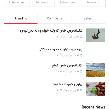
Subscribers
Followers
Subscribers
Followers
Trending
Comments
Latest
لێکدانەوەی خەو؛ کەوتنە خوارەوە لە بەرزاییەوە
كانونی دووه‌م 19, 2025
پیره میرد؛ ژیان و به رهه مه کانی
كانونی دووه‌م 16, 2025
لێکدانەوەی خەو: گەنم
كانونی دووه‌م 20, 2025
بینینی خورما لە خەودا
كانونی دووه‌م 21, 2025
Recent News