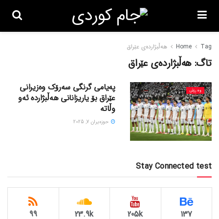
Tag
Home
هەڵبژاردەی عێراق
تاگ:
هەڵبژاردەی عێراق
پەیامی گرنگی سەرۆک وەزیرانی
وەرزش
عێراق بۆ یاریزانانی هەڵبژارده ئەو
وڵاتە
حوزه‌یران 7, 2025
Stay Connected test
99
23.9k
205k
137