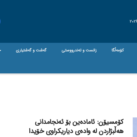
کۆمەڵگا
زانست و تەندرووستی
گه‌شت و گه‌شتیاری
ج
کۆمسیۆن: ئامادەین بۆ ئەنجامدانی
هەڵبژاردن لە وادەی دیاریكراوی خۆیدا