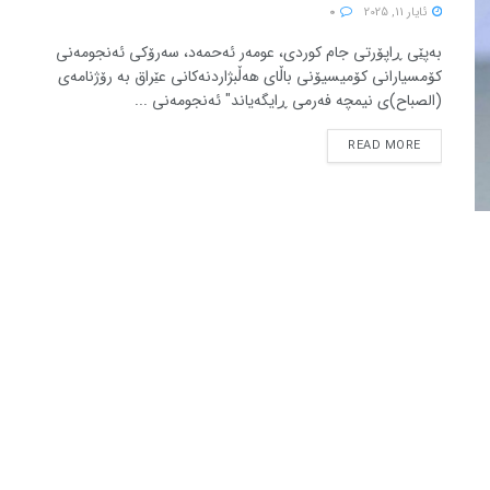
ئایار 11, 2025
0
بەپێی ڕاپۆرتی جام کوردی، عومەر ئەحمەد، سەرۆکی ئەنجومەنی
کۆمسیارانی كۆمیسیۆنی باڵای هەڵبژاردنەكانی عێراق بە رۆژنامەی
(الصباح)ی نیمچە فەرمی ڕایگەیاند" ئەنجومەنی ...
READ MORE