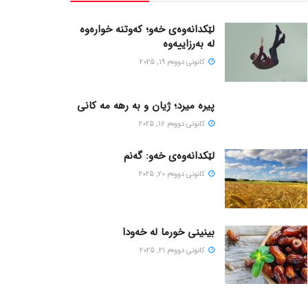
لێکدانەوەی خەو؛ کەوتنە خوارەوە
لە بەرزاییەوە
كانونی دووه‌م 19, 2025
پیره میرد؛ ژیان و به رهه مه کانی
كانونی دووه‌م 16, 2025
لێکدانەوەی خەو: گەنم
كانونی دووه‌م 20, 2025
بینینی خورما لە خەودا
كانونی دووه‌م 21, 2025