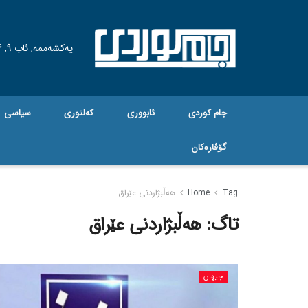
یەکشەممە, ئاب 9, 2026
جام کوردی
ئابووری
کەلتوری
سیاسی
گۆڤاره‌کان
Tag
Home
هەڵبژاردنی عێراق
تاگ:
هەڵبژاردنی عێراق
جیهان