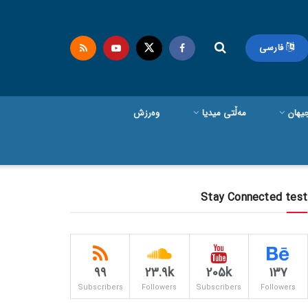
فارسی
یهان
مەڵتی میدیا
وەرزش
Stay Connected test
99
23.9k
205k
137
Subscribers
Followers
Subscribers
Followers