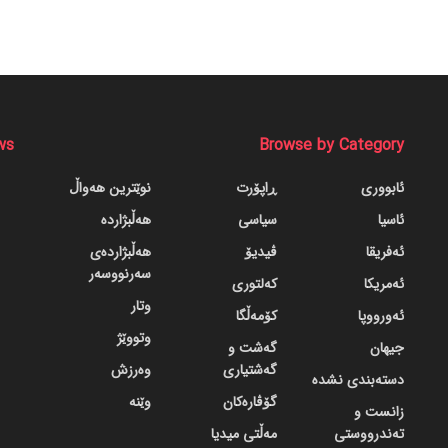
ws
Browse by Category
ئابووری
ڕاپۆرت
نوێترین هەواڵ
ئاسیا
سیاسی
هەڵبژاردە
ئەفریقا
ڤیدیۆ
هەڵبژاردەی
سەرنووسەر
ئەمریکا
کەلتوری
وتار
ئەورووپا
کۆمەڵگا
وتووێژ
جیهان
گه‌شت و
گه‌شتیاری
وەرزش
دسته‌بندی نشده
گۆڤاره‌کان
وێنە
زانست و
تەندرووستی
مەڵتی میدیا