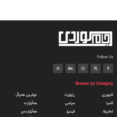
Follow Us
Browse by Category
ئابووری
ڕاپۆرت
نوێترین هەواڵ
ئاسیا
سیاسی
هەڵبژاردە
ئەفریقا
ڤیدیۆ
هەڵبژاردەی