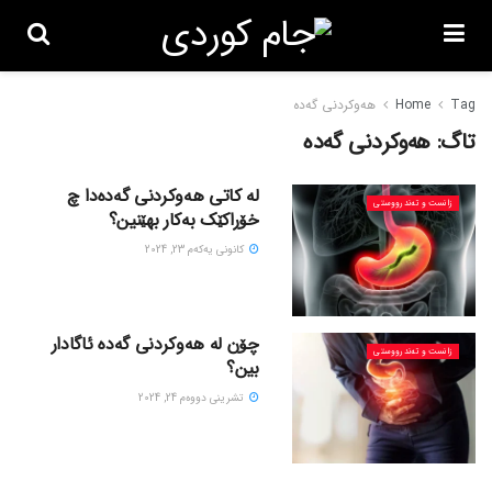
Tag
Home
هەوکردنی گەدە
تاگ:
هەوکردنی گەدە
لە کاتی هەوکردنی گەدەدا چ
زانست و تەندرووستی
خۆراکێک بەکار بهێنین؟
كانونی یه‌كه‌م 23, 2024
چۆن لە هەوکردنی گەدە ئاگادار
زانست و تەندرووستی
بین؟
تشرینی دووه‌م 24, 2024