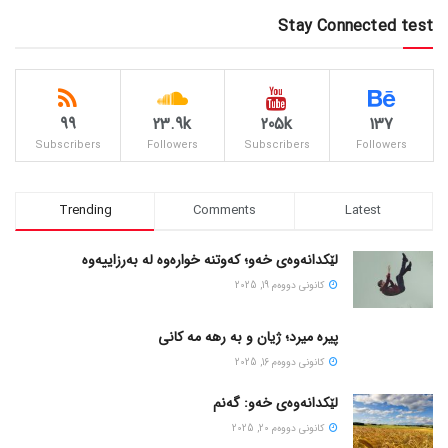
Stay Connected test
99
23.9k
205k
137
Subscribers
Followers
Subscribers
Followers
Trending
Comments
Latest
لێکدانەوەی خەو؛ کەوتنە خوارەوە لە بەرزاییەوە
كانونی دووه‌م 19, 2025
پیره میرد؛ ژیان و به رهه مه کانی
كانونی دووه‌م 16, 2025
لێکدانەوەی خەو: گەنم
كانونی دووه‌م 20, 2025