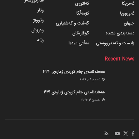
سەرنووسەر
ئەمریکا
کەلتوری
وتار
ئەورووپا
کۆمەڵگا
وتووێژ
جیهان
گه‌شت و گه‌شتیاری
وەرزش
دسته‌بندی نشده
گۆڤاره‌کان
وێنە
زانست و تەندرووستی
مەڵتی میدیا
Recent News
هەفتەنامەی جام کوردی ژمارەی 432
ته‌مموز 28, 2026
هەفتەنامەی جام کوردی ژمارەی 431
ته‌مموز 14, 2026