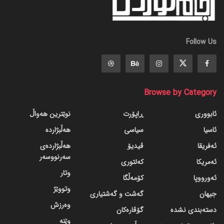
Follow Us
Browse by Category
ئابووری
ڕاپۆرت
نوێترین هەواڵ
ئاسیا
سیاسی
هەڵبژاردە
ئەفریقا
ڤیدیۆ
هەڵبژاردەی
سەرنووسەر
ئەمریکا
کەلتوری
وتار
ئەورووپا
کۆمەڵگا
وتووێژ
جیهان
گه‌شت و گه‌شتیاری
وەرزش
دسته‌بندی نشده
گۆڤاره‌کان
وێنە