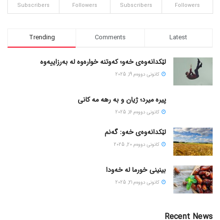
Subscribers
Followers
Subscribers
Followers
Trending
Comments
Latest
لێکدانەوەی خەو؛ کەوتنە خوارەوە لە بەرزاییەوە
كانونی دووه‌م 19, 2025
پیره میرد؛ ژیان و به رهه مه کانی
كانونی دووه‌م 16, 2025
لێکدانەوەی خەو: گەنم
كانونی دووه‌م 20, 2025
بینینی خورما لە خەودا
كانونی دووه‌م 21, 2025
Recent News