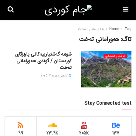
Tag
Home
هەورامانی تەخت
تاگ:
هەورامانی تەخت
شوێنە گەشتیارییەکانی پارێزگای
گه‌شت و گه‌شتیاری
کوردستان / گوندی هەورامانی
تەخت
كانونی دووه‌م 7, 2025
Stay Connected test
99
23.9k
205k
137