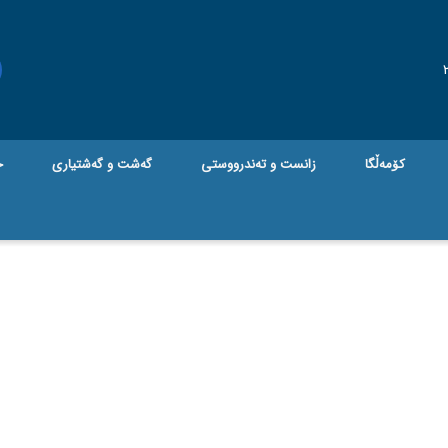
کۆمەڵگا
زانست و تەندرووستی
گه‌شت و گه‌شتیاری
ج