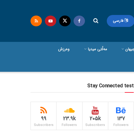
فارسی
یهان
مەڵتی میدیا
وەرزش
Stay Connected test
99
23.9k
205k
137
Subscribers
Followers
Subscribers
Followers