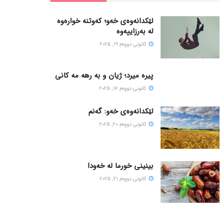
لێکدانەوەی خەو؛ کەوتنە خوارەوە
لە بەرزاییەوە
كانونی دووه‌م 19, 2025
پیره میرد؛ ژیان و به رهه مه کانی
كانونی دووه‌م 16, 2025
لێکدانەوەی خەو: گەنم
كانونی دووه‌م 20, 2025
بینینی خورما لە خەودا
كانونی دووه‌م 21, 2025