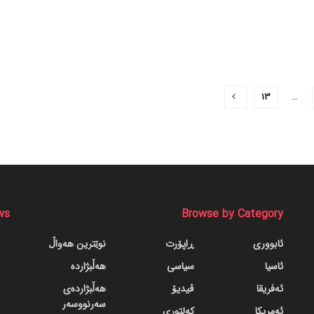
13
…
ws
Browse by Category
ئابووری
ڕاپۆرت
نوێترین هەواڵ
ئاسیا
سیاسی
هەڵبژاردە
ئەفریقا
ڤیدیۆ
هەڵبژاردەی
سەرنووسەر
ئەمریکا
کەلتوری