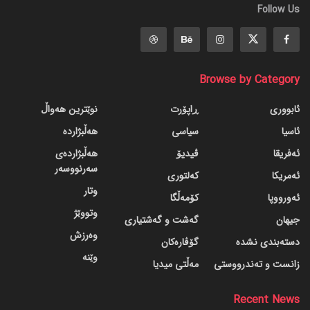
Follow Us
Browse by Category
ئابووری
ڕاپۆرت
نوێترین هەواڵ
ئاسیا
سیاسی
هەڵبژاردە
ئەفریقا
ڤیدیۆ
هەڵبژاردەی
سەرنووسەر
ئەمریکا
کەلتوری
وتار
ئەورووپا
کۆمەڵگا
وتووێژ
جیهان
گه‌شت و گه‌شتیاری
وەرزش
دسته‌بندی نشده
گۆڤاره‌کان
وێنە
زانست و تەندرووستی
مەڵتی میدیا
Recent News