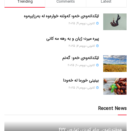
Trending
Comments
Latest
لێکدانەوەی خەو؛ کەوتنە خوارەوە لە بەرزاییەوە
كانونی دووه‌م 19, 2025
پیره میرد؛ ژیان و به رهه مه کانی
كانونی دووه‌م 16, 2025
لێکدانەوەی خەو: گەنم
كانونی دووه‌م 20, 2025
بینینی خورما لە خەودا
كانونی دووه‌م 21, 2025
Recent News
هەفتەنامەی جام کوردی ژمارەی 432