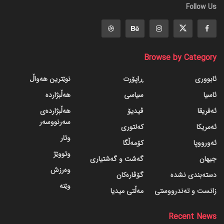
Follow Us
Browse by Category
ئابووری
ڕاپۆرت
نوێترین هەواڵ
ئاسیا
سیاسی
هەڵبژاردە
ئەفریقا
ڤیدیۆ
هەڵبژاردەی
سەرنووسەر
ئەمریکا
کەلتوری
وتار
ئەورووپا
کۆمەڵگا
وتووێژ
جیهان
گه‌شت و گه‌شتیاری
وەرزش
دسته‌بندی نشده
گۆڤاره‌کان
وێنە
زانست و تەندرووستی
مەڵتی میدیا
Recent News