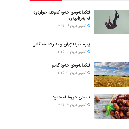
لێکدانەوەی خەو؛ کەوتنە خوارەوە
لە بەرزاییەوە
كانونی دووه‌م 19, 2025
پیره میرد؛ ژیان و به رهه مه کانی
كانونی دووه‌م 16, 2025
لێکدانەوەی خەو: گەنم
كانونی دووه‌م 20, 2025
بینینی خورما لە خەودا
كانونی دووه‌م 21, 2025