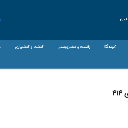
کۆمەڵگا
زانست و تەندرووستی
گه‌شت و گه‌شتیاری
ج
41