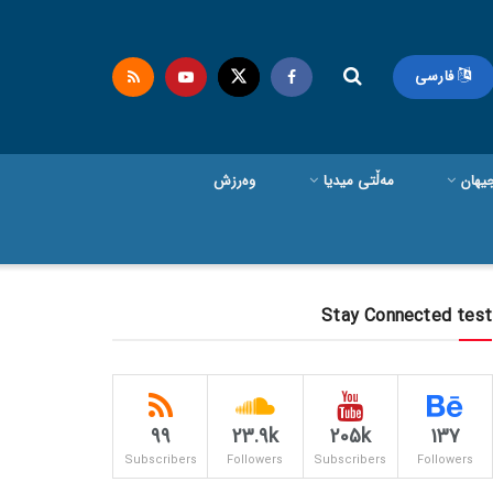
فارسی
یهان
مەڵتی میدیا
وەرزش
Stay Connected test
99
23.9k
205k
137
Subscribers
Followers
Subscribers
Followers