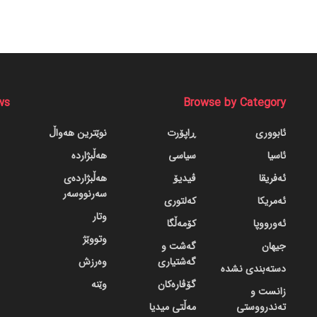
ws
Browse by Category
ئابووری
ڕاپۆرت
نوێترین هەواڵ
ئاسیا
سیاسی
هەڵبژاردە
ئەفریقا
ڤیدیۆ
هەڵبژاردەی
سەرنووسەر
ئەمریکا
کەلتوری
وتار
ئەورووپا
کۆمەڵگا
وتووێژ
جیهان
گه‌شت و
گه‌شتیاری
وەرزش
دسته‌بندی نشده
گۆڤاره‌کان
وێنە
زانست و
تەندرووستی
مەڵتی میدیا