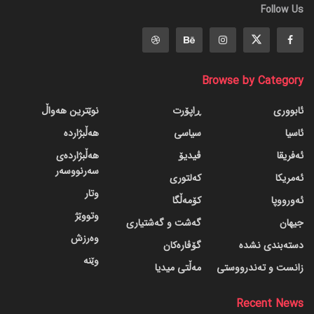
Follow Us
Browse by Category
ئابووری
ڕاپۆرت
نوێترین هەواڵ
ئاسیا
سیاسی
هەڵبژاردە
ئەفریقا
ڤیدیۆ
هەڵبژاردەی
سەرنووسەر
ئەمریکا
کەلتوری
وتار
ئەورووپا
کۆمەڵگا
وتووێژ
جیهان
گه‌شت و گه‌شتیاری
وەرزش
دسته‌بندی نشده
گۆڤاره‌کان
وێنە
زانست و تەندرووستی
مەڵتی میدیا
Recent News