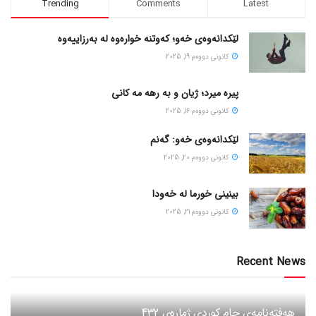
Trending
Comments
Latest
لێکدانەوەی خەو؛ کەوتنە خوارەوە لە بەرزاییەوە
كانونی دووه‌م 19, 2025
پیره میرد؛ ژیان و به رهه مه کانی
كانونی دووه‌م 16, 2025
لێکدانەوەی خەو: گەنم
كانونی دووه‌م 20, 2025
بینینی خورما لە خەودا
كانونی دووه‌م 21, 2025
Recent News
هەفتەنامەی جام کوردی ژمارەی 432