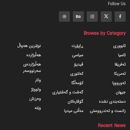
Follow Us
Browse by Category
ئابووری
ڕاپۆرت
نوێترین هەواڵ
ئاسیا
سیاسی
هەڵبژاردە
ئەفریقا
ڤیدیۆ
هەڵبژاردەی
سەرنووسەر
ئەمریکا
کەلتوری
وتار
ئەورووپا
کۆمەڵگا
وتووێژ
جیهان
گه‌شت و گه‌شتیاری
وەرزش
دسته‌بندی نشده
گۆڤاره‌کان
وێنە
زانست و تەندرووستی
مەڵتی میدیا
Recent News