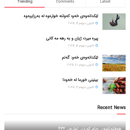
Trending
Comments
Latest
لێکدانەوەی خەو؛ کەوتنە خوارەوە لە بەرزاییەوە
كانونی دووه‌م 19, 2025
پیره میرد؛ ژیان و به رهه مه کانی
كانونی دووه‌م 16, 2025
لێکدانەوەی خەو: گەنم
كانونی دووه‌م 20, 2025
بینینی خورما لە خەودا
كانونی دووه‌م 21, 2025
Recent News
هەفتەنامەی جام کوردی ژمارەی 432