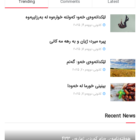
Trending
Comments
Latest
لێکدانەوەی خەو؛ کەوتنە خوارەوە لە بەرزاییەوە
كانونی دووه‌م 19, 2025
پیره میرد؛ ژیان و به رهه مه کانی
كانونی دووه‌م 16, 2025
لێکدانەوەی خەو: گەنم
كانونی دووه‌م 20, 2025
بینینی خورما لە خەودا
كانونی دووه‌م 21, 2025
Recent News
هەفتەنامەی جام کوردی ژمارەی 433