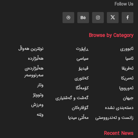
Follow Us
Browse by Category
ئابووری
ڕاپۆرت
نوێترین هەواڵ
ئاسیا
سیاسی
هەڵبژاردە
ئەفریقا
ڤیدیۆ
هەڵبژاردەی
سەرنووسەر
ئەمریکا
کەلتوری
وتار
ئەورووپا
کۆمەڵگا
وتووێژ
جیهان
گه‌شت و گه‌شتیاری
وەرزش
دسته‌بندی نشده
گۆڤاره‌کان
وێنە
زانست و تەندرووستی
مەڵتی میدیا
Recent News