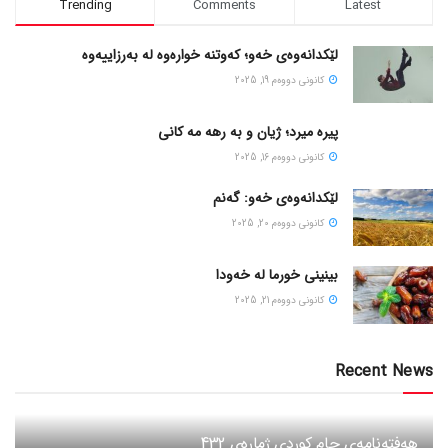
Trending
Comments
Latest
لێکدانەوەی خەو؛ کەوتنە خوارەوە لە بەرزاییەوە
كانونی دووه‌م 19, 2025
پیره میرد؛ ژیان و به رهه مه کانی
كانونی دووه‌م 16, 2025
لێکدانەوەی خەو: گەنم
كانونی دووه‌م 20, 2025
بینینی خورما لە خەودا
كانونی دووه‌م 21, 2025
Recent News
هەفتەنامەی جام کوردی ژمارەی 432