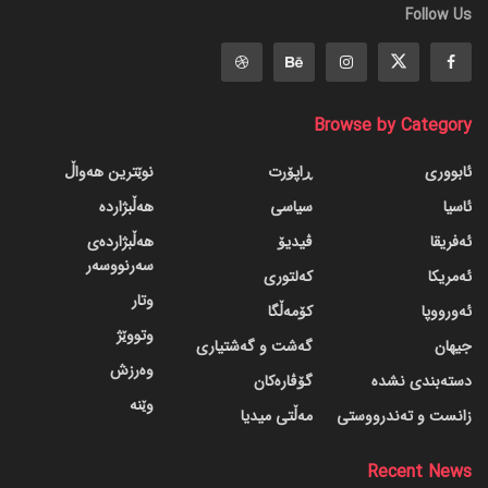
Follow Us
Browse by Category
ئابووری
ڕاپۆرت
نوێترین هەواڵ
ئاسیا
سیاسی
هەڵبژاردە
ئەفریقا
ڤیدیۆ
هەڵبژاردەی
سەرنووسەر
ئەمریکا
کەلتوری
وتار
ئەورووپا
کۆمەڵگا
وتووێژ
جیهان
گه‌شت و گه‌شتیاری
وەرزش
دسته‌بندی نشده
گۆڤاره‌کان
وێنە
زانست و تەندرووستی
مەڵتی میدیا
Recent News