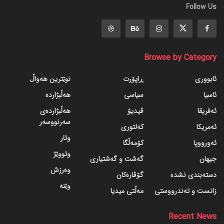
Follow Us
Browse by Category
ئابووری
ڕاپۆرت
نوێترین هەواڵ
ئاسیا
سیاسی
هەڵبژاردە
ئەفریقا
ڤیدیۆ
هەڵبژاردەی
سەرنووسەر
ئەمریکا
کەلتوری
وتار
ئەورووپا
کۆمەڵگا
وتووێژ
جیهان
گه‌شت و گه‌شتیاری
وەرزش
دسته‌بندی نشده
گۆڤاره‌کان
وێنە
زانست و تەندرووستی
مەڵتی میدیا
Recent News