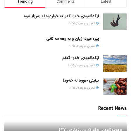
Trending
Comments
Latest
لێکدانەوەی خەو؛ کەوتنە خوارەوە لە بەرزاییەوە
كانونی دووه‌م 19, 2025
پیره میرد؛ ژیان و به رهه مه کانی
كانونی دووه‌م 16, 2025
لێکدانەوەی خەو: گەنم
كانونی دووه‌م 20, 2025
بینینی خورما لە خەودا
كانونی دووه‌م 21, 2025
Recent News
هەفتەنامەی جام کوردی ژمارەی 432