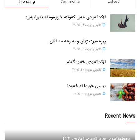
Trending
Comments
Latest
لێکدانەوەی خەو؛ کەوتنە خوارەوە لە بەرزاییەوە
كانونی دووه‌م 19, 2025
پیره میرد؛ ژیان و به رهه مه کانی
كانونی دووه‌م 16, 2025
لێکدانەوەی خەو: گەنم
كانونی دووه‌م 20, 2025
بینینی خورما لە خەودا
كانونی دووه‌م 21, 2025
Recent News
هەفتەنامەی جام کوردی ژمارەی 432