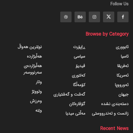
Follow Us
Browse by Category
ئابووری
ڕاپۆرت
نوێترین هەواڵ
ئاسیا
سیاسی
هەڵبژاردە
ئەفریقا
ڤیدیۆ
هەڵبژاردەی
سەرنووسەر
ئەمریکا
کەلتوری
وتار
ئەورووپا
کۆمەڵگا
وتووێژ
جیهان
گه‌شت و گه‌شتیاری
وەرزش
دسته‌بندی نشده
گۆڤاره‌کان
وێنە
زانست و تەندرووستی
مەڵتی میدیا
Recent News