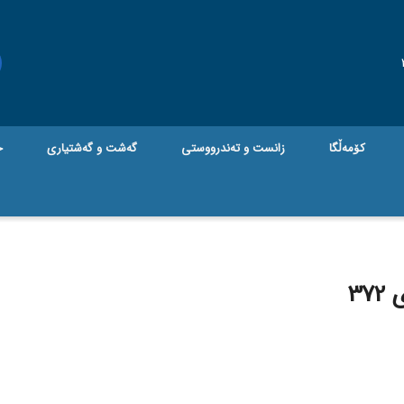
کۆمەڵگا
زانست و تەندرووستی
گه‌شت و گه‌شتیاری
ج
37