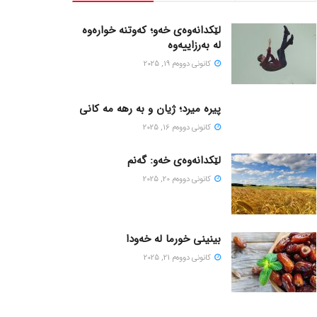
لێکدانەوەی خەو؛ کەوتنە خوارەوە
لە بەرزاییەوە
كانونی دووه‌م 19, 2025
پیره میرد؛ ژیان و به رهه مه کانی
كانونی دووه‌م 16, 2025
لێکدانەوەی خەو: گەنم
كانونی دووه‌م 20, 2025
بینینی خورما لە خەودا
كانونی دووه‌م 21, 2025