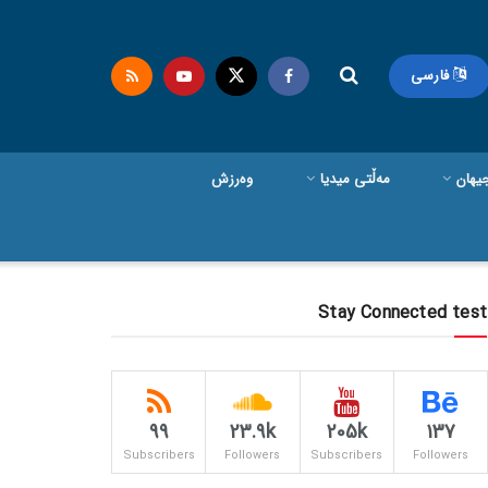
فارسی
یهان
مەڵتی میدیا
وەرزش
Stay Connected test
99
23.9k
205k
137
Subscribers
Followers
Subscribers
Followers