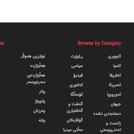
ws
Browse by Category
ئابووری
ڕاپۆرت
نوێترین هەواڵ
ئاسیا
سیاسی
هەڵبژاردە
ئەفریقا
ڤیدیۆ
هەڵبژاردەی
سەرنووسەر
ئەمریکا
کەلتوری
وتار
ئەورووپا
کۆمەڵگا
وتووێژ
جیهان
گه‌شت و
گه‌شتیاری
وەرزش
دسته‌بندی نشده
گۆڤاره‌کان
وێنە
زانست و
تەندرووستی
مەڵتی میدیا