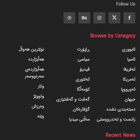
Follow Us
Browse by Category
ئابووری
ڕاپۆرت
نوێترین هەواڵ
ئاسیا
سیاسی
هەڵبژاردە
ئەفریقا
ڤیدیۆ
هەڵبژاردەی
سەرنووسەر
ئەمریکا
کەلتوری
وتار
ئەورووپا
کۆمەڵگا
وتووێژ
جیهان
گه‌شت و گه‌شتیاری
وەرزش
دسته‌بندی نشده
گۆڤاره‌کان
وێنە
زانست و تەندرووستی
مەڵتی میدیا
Recent News