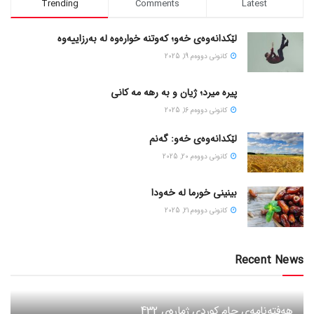
Trending
Comments
Latest
لێکدانەوەی خەو؛ کەوتنە خوارەوە لە بەرزاییەوە
كانونی دووه‌م 19, 2025
پیره میرد؛ ژیان و به رهه مه کانی
كانونی دووه‌م 16, 2025
لێکدانەوەی خەو: گەنم
كانونی دووه‌م 20, 2025
بینینی خورما لە خەودا
كانونی دووه‌م 21, 2025
Recent News
هەفتەنامەی جام کوردی ژمارەی 432