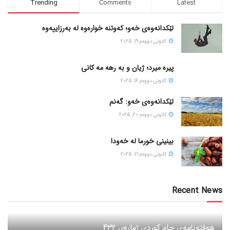
Trending
Comments
Latest
لێکدانەوەی خەو؛ کەوتنە خوارەوە لە بەرزاییەوە
كانونی دووه‌م 19, 2025
پیره میرد؛ ژیان و به رهه مه کانی
كانونی دووه‌م 16, 2025
لێکدانەوەی خەو: گەنم
كانونی دووه‌م 20, 2025
بینینی خورما لە خەودا
كانونی دووه‌م 21, 2025
Recent News
هەفتەنامەی جام کوردی ژمارەی 432