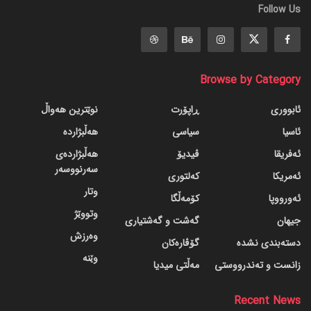
Follow Us
Browse by Category
ئابووری
ڕاپۆرت
نوێترین هەواڵ
ئاسیا
سیاسی
هەڵبژاردە
ئەفریقا
ڤیدیۆ
هەڵبژاردەی
سەرنووسەر
ئەمریکا
کەلتوری
وتار
ئەورووپا
کۆمەڵگا
وتووێژ
جیهان
گه‌شت و گه‌شتیاری
وەرزش
دسته‌بندی نشده
گۆڤاره‌کان
وێنە
زانست و تەندرووستی
مەڵتی میدیا
Recent News