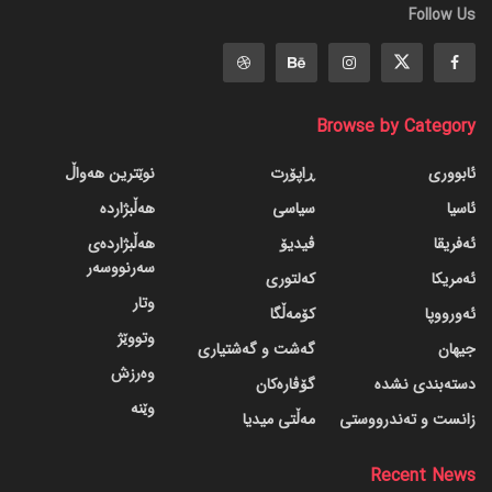
Follow Us
Browse by Category
ئابووری
ڕاپۆرت
نوێترین هەواڵ
ئاسیا
سیاسی
هەڵبژاردە
ئەفریقا
ڤیدیۆ
هەڵبژاردەی
سەرنووسەر
ئەمریکا
کەلتوری
وتار
ئەورووپا
کۆمەڵگا
وتووێژ
جیهان
گه‌شت و گه‌شتیاری
وەرزش
دسته‌بندی نشده
گۆڤاره‌کان
وێنە
زانست و تەندرووستی
مەڵتی میدیا
Recent News