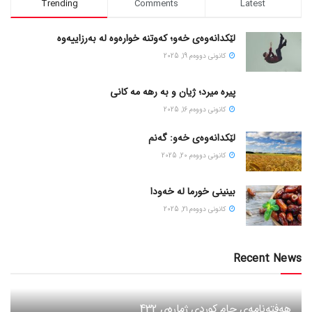
Trending
Comments
Latest
لێکدانەوەی خەو؛ کەوتنە خوارەوە لە بەرزاییەوە
كانونی دووه‌م 19, 2025
پیره میرد؛ ژیان و به رهه مه کانی
كانونی دووه‌م 16, 2025
لێکدانەوەی خەو: گەنم
كانونی دووه‌م 20, 2025
بینینی خورما لە خەودا
كانونی دووه‌م 21, 2025
Recent News
هەفتەنامەی جام کوردی ژمارەی 432