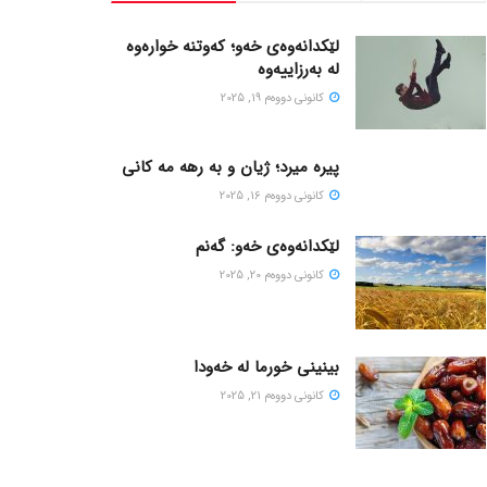
لێکدانەوەی خەو؛ کەوتنە خوارەوە
لە بەرزاییەوە
كانونی دووه‌م 19, 2025
پیره میرد؛ ژیان و به رهه مه کانی
كانونی دووه‌م 16, 2025
لێکدانەوەی خەو: گەنم
كانونی دووه‌م 20, 2025
بینینی خورما لە خەودا
كانونی دووه‌م 21, 2025