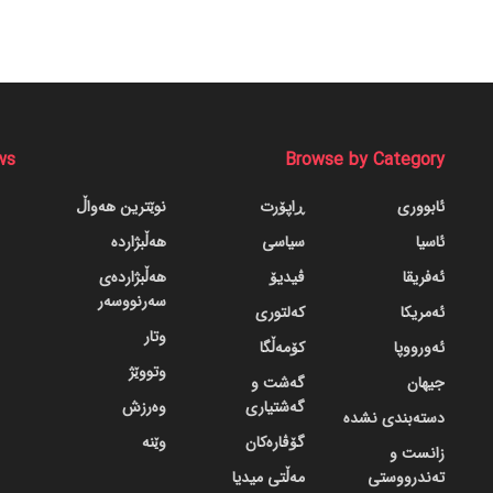
ws
Browse by Category
ئابووری
ڕاپۆرت
نوێترین هەواڵ
ئاسیا
سیاسی
هەڵبژاردە
ئەفریقا
ڤیدیۆ
هەڵبژاردەی
سەرنووسەر
ئەمریکا
کەلتوری
وتار
ئەورووپا
کۆمەڵگا
وتووێژ
جیهان
گه‌شت و
گه‌شتیاری
وەرزش
دسته‌بندی نشده
گۆڤاره‌کان
وێنە
زانست و
تەندرووستی
مەڵتی میدیا