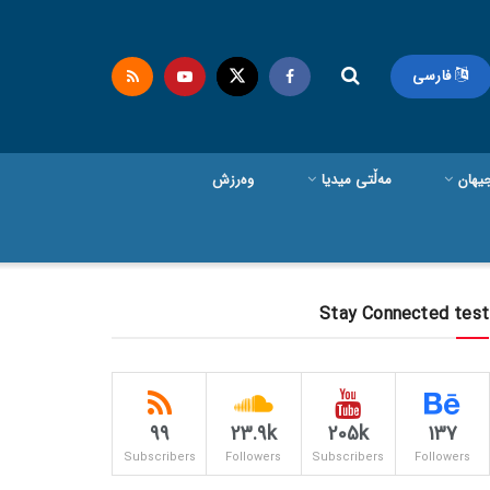
فارسی
یهان
مەڵتی میدیا
وەرزش
Stay Connected test
99
23.9k
205k
137
Subscribers
Followers
Subscribers
Followers