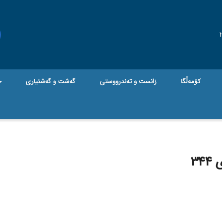
کۆمەڵگا
زانست و تەندرووستی
گه‌شت و گه‌شتیاری
ج
34