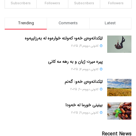
Subscribers
Followers
Subscribers
Followers
Trending
Comments
Latest
لێکدانەوەی خەو؛ کەوتنە خوارەوە لە بەرزاییەوە
كانونی دووه‌م 19, 2025
پیره میرد؛ ژیان و به رهه مه کانی
كانونی دووه‌م 16, 2025
لێکدانەوەی خەو: گەنم
كانونی دووه‌م 20, 2025
بینینی خورما لە خەودا
كانونی دووه‌م 21, 2025
Recent News