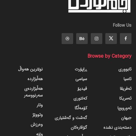
Follow Us
Browse by Category
ئابووری
ڕاپۆرت
نوێترین هەواڵ
ئاسیا
سیاسی
هەڵبژاردە
ئەفریقا
ڤیدیۆ
هەڵبژاردەی
سەرنووسەر
ئەمریکا
کەلتوری
وتار
ئەورووپا
کۆمەڵگا
وتووێژ
جیهان
گه‌شت و گه‌شتیاری
وەرزش
دسته‌بندی نشده
گۆڤاره‌کان
وێنە