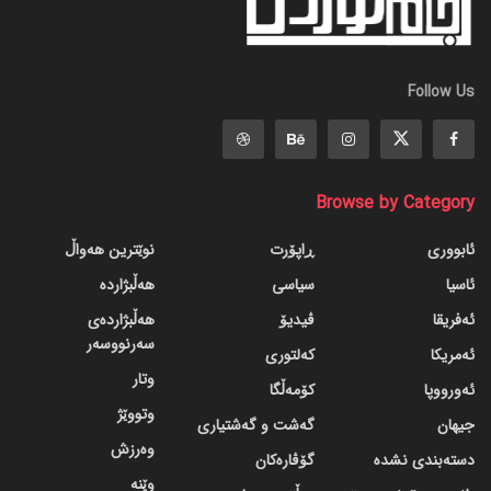
Follow Us
Browse by Category
ئابووری
ڕاپۆرت
نوێترین هەواڵ
ئاسیا
سیاسی
هەڵبژاردە
ئەفریقا
ڤیدیۆ
هەڵبژاردەی
سەرنووسەر
ئەمریکا
کەلتوری
وتار
ئەورووپا
کۆمەڵگا
وتووێژ
جیهان
گه‌شت و گه‌شتیاری
وەرزش
دسته‌بندی نشده
گۆڤاره‌کان
وێنە