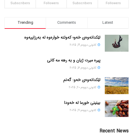
Subscribers
Followers
Subscribers
Followers
Trending
Comments
Latest
لێکدانەوەی خەو؛ کەوتنە خوارەوە لە بەرزاییەوە
كانونی دووه‌م 19, 2025
پیره میرد؛ ژیان و به رهه مه کانی
كانونی دووه‌م 16, 2025
لێکدانەوەی خەو: گەنم
كانونی دووه‌م 20, 2025
بینینی خورما لە خەودا
كانونی دووه‌م 21, 2025
Recent News