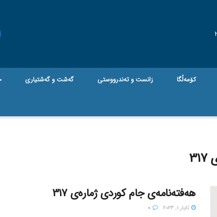
کۆمەڵگا
زانست و تەندرووستی
گه‌شت و گه‌شتیاری
ج
31
هەفتەنامەی جام کوردی ژمارەی 317
ئایار 1, 2023
0