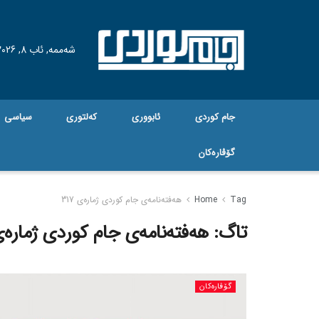
شەممە, ئاب 8, 2026
جام کوردی
ئابووری
کەلتوری
سیاسی
گۆڤاره‌کان
Tag
Home
هەفتەنامەی جام کوردی ژمارەی 317
تاگ:
هەفتەنامەی جام کوردی ژمارەی 7
گۆڤاره‌کان