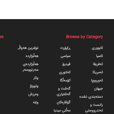
ws
Browse by Category
ئابووری
ڕاپۆرت
نوێترین هەواڵ
ئاسیا
سیاسی
هەڵبژاردە
ئەفریقا
ڤیدیۆ
هەڵبژاردەی
سەرنووسەر
ئەمریکا
کەلتوری
وتار
ئەورووپا
کۆمەڵگا
وتووێژ
جیهان
گه‌شت و
گه‌شتیاری
وەرزش
دسته‌بندی نشده
گۆڤاره‌کان
وێنە
زانست و
تەندرووستی
مەڵتی میدیا