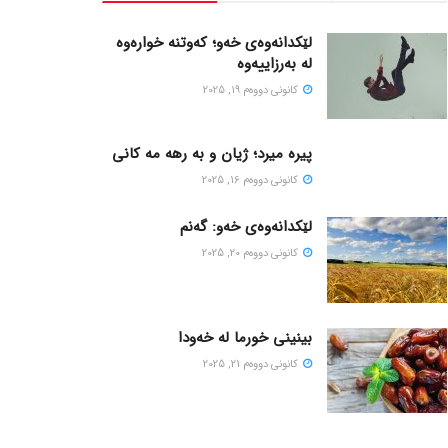
لێکدانەوەی خەو؛ کەوتنە خوارەوە
لە بەرزاییەوە
كانونی دووه‌م 19, 2025
پیره میرد؛ ژیان و به رهه مه کانی
كانونی دووه‌م 16, 2025
لێکدانەوەی خەو: گەنم
كانونی دووه‌م 20, 2025
بینینی خورما لە خەودا
كانونی دووه‌م 21, 2025