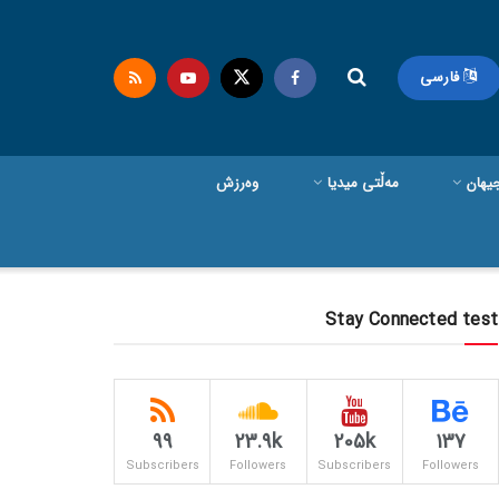
فارسی
یهان
مەڵتی میدیا
وەرزش
Stay Connected test
99
23.9k
205k
137
Subscribers
Followers
Subscribers
Followers