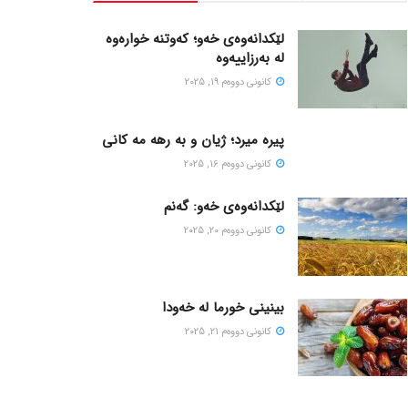
لێکدانەوەی خەو؛ کەوتنە خوارەوە
لە بەرزاییەوە
كانونی دووه‌م 19, 2025
پیره میرد؛ ژیان و به رهه مه کانی
كانونی دووه‌م 16, 2025
لێکدانەوەی خەو: گەنم
كانونی دووه‌م 20, 2025
بینینی خورما لە خەودا
كانونی دووه‌م 21, 2025