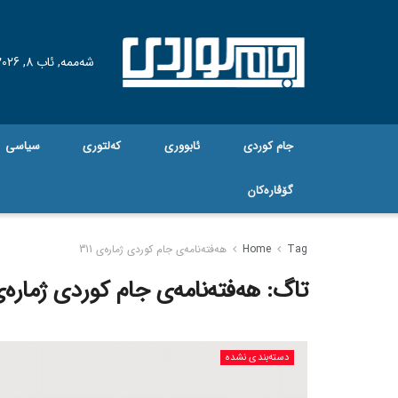
شەممە, ئاب 8, 2026
جام کوردی
ئابووری
کەلتوری
سیاسی
گۆڤاره‌کان
Tag
Home
هەفتەنامەی جام کوردی ژمارەی 311
تاگ:
هەفتەنامەی جام کوردی ژمارەی 1
دسته‌بندی نشده