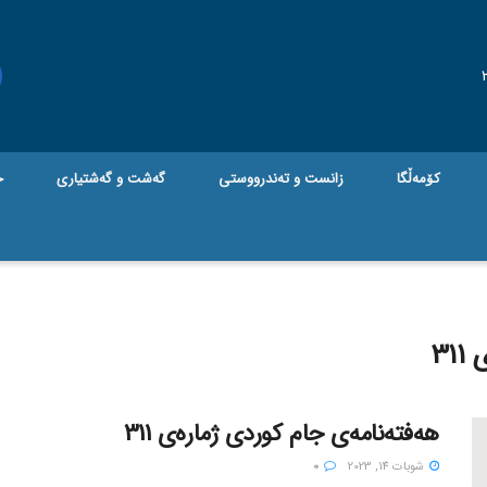
کۆمەڵگا
زانست و تەندرووستی
گه‌شت و گه‌شتیاری
ج
31
هەفتەنامەی جام کوردی ژمارەی 311
شوبات 14, 2023
0