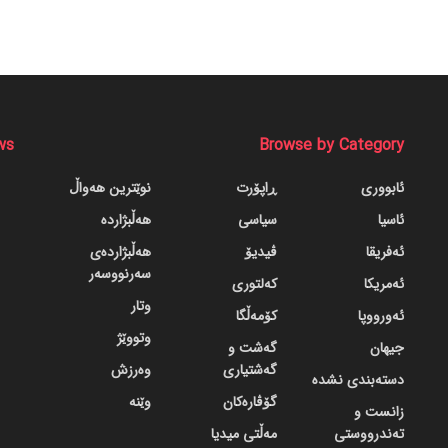
ws
Browse by Category
ئابووری
ڕاپۆرت
نوێترین هەواڵ
ئاسیا
سیاسی
هەڵبژاردە
ئەفریقا
ڤیدیۆ
هەڵبژاردەی
سەرنووسەر
ئەمریکا
کەلتوری
وتار
ئەورووپا
کۆمەڵگا
وتووێژ
جیهان
گه‌شت و
گه‌شتیاری
وەرزش
دسته‌بندی نشده
گۆڤاره‌کان
وێنە
زانست و
تەندرووستی
مەڵتی میدیا