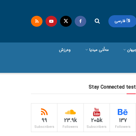
فارسی
یهان
مەڵتی میدیا
وەرزش
Stay Connected test
99
23.9k
205k
137
Subscribers
Followers
Subscribers
Followers