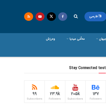
فارسی
یهان
مەڵتی میدیا
وەرزش
Stay Connected test
99
23.9k
205k
137
Subscribers
Followers
Subscribers
Followers