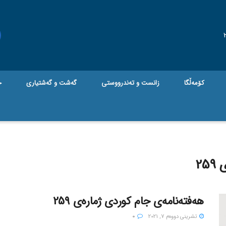
کۆمەڵگا
زانست و تەندرووستی
گه‌شت و گه‌شتیاری
ج
25
هەفتەنامەی جام کوردی ژمارەی 259
تشرینی دووه‌م 7, 2021
0