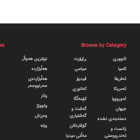
ws
Browse by Category
ئابووری
ڕاپۆرت
نوێترین هەواڵ
ئاسیا
سیاسی
هەڵبژاردە
ئەفریقا
ڤیدیۆ
هەڵبژاردەی
سەرنووسەر
ئەمریکا
کەلتوری
وتار
ئەورووپا
کۆمەڵگا
وتووێژ
جیهان
گه‌شت و
گه‌شتیاری
وەرزش
دسته‌بندی نشده
گۆڤاره‌کان
وێنە
زانست و
تەندرووستی
مەڵتی میدیا