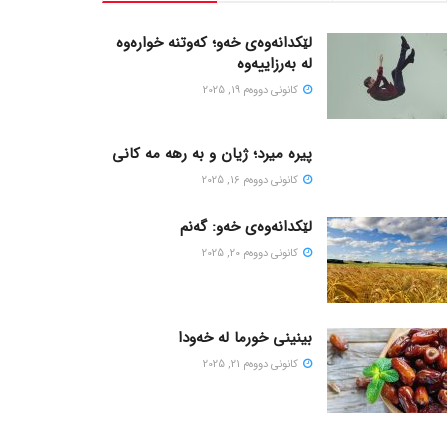
لێکدانەوەی خەو؛ کەوتنە خوارەوە
لە بەرزاییەوە
كانونی دووه‌م 19, 2025
پیره میرد؛ ژیان و به رهه مه کانی
كانونی دووه‌م 16, 2025
لێکدانەوەی خەو: گەنم
كانونی دووه‌م 20, 2025
بینینی خورما لە خەودا
كانونی دووه‌م 21, 2025