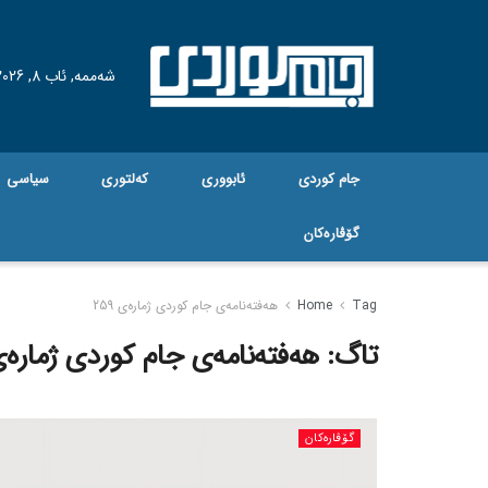
شەممە, ئاب 8, 2026
جام کوردی
ئابووری
کەلتوری
سیاسی
گۆڤاره‌کان
Tag
Home
هەفتەنامەی جام کوردی ژمارەی 259
تاگ:
هەفتەنامەی جام کوردی ژمارەی 9
گۆڤاره‌کان