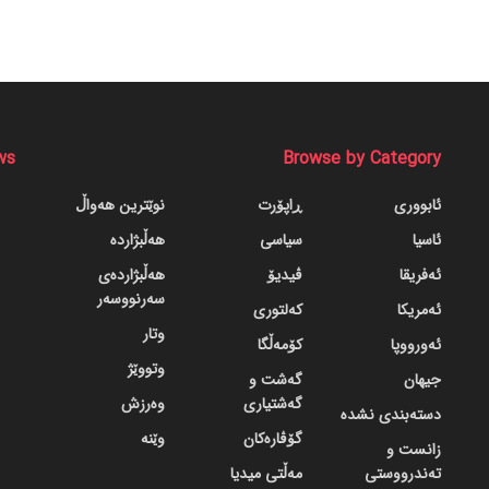
ws
Browse by Category
ئابووری
ڕاپۆرت
نوێترین هەواڵ
ئاسیا
سیاسی
هەڵبژاردە
ئەفریقا
ڤیدیۆ
هەڵبژاردەی
سەرنووسەر
ئەمریکا
کەلتوری
وتار
ئەورووپا
کۆمەڵگا
وتووێژ
جیهان
گه‌شت و
گه‌شتیاری
وەرزش
دسته‌بندی نشده
گۆڤاره‌کان
وێنە
زانست و
تەندرووستی
مەڵتی میدیا