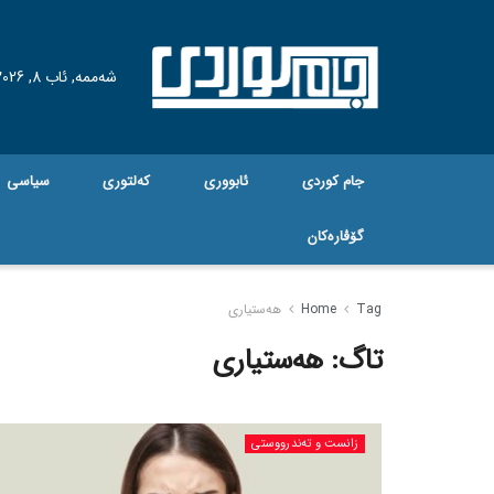
شەممە, ئاب 8, 2026
جام کوردی
ئابووری
کەلتوری
سیاسی
گۆڤاره‌کان
Tag
Home
هەستیاری
تاگ:
هەستیاری
زانست و تەندرووستی