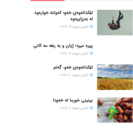
لێکدانەوەی خەو؛ کەوتنە خوارەوە
لە بەرزاییەوە
كانونی دووه‌م 19, 2025
پیره میرد؛ ژیان و به رهه مه کانی
كانونی دووه‌م 16, 2025
لێکدانەوەی خەو: گەنم
كانونی دووه‌م 20, 2025
بینینی خورما لە خەودا
كانونی دووه‌م 21, 2025