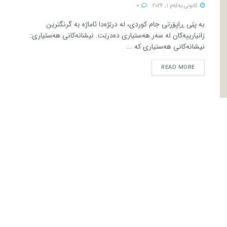
كانونی یه‌كه‌م 1, 2024
0
بە پێی ڕاپۆرتی جام کوردی، لە درێژەدا ئاماژە بە گرنگترین
زانیارییەکان لە سەر هەستیاری دەدرێت. نیشانەکانی هەستیاری:
نیشانەکانی هەستیاری کە ...
READ MORE