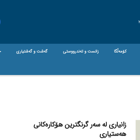
کۆمەڵگا
زانست و تەندرووستی
گه‌شت و گه‌شتیاری
ج
زانیاری لە سەر گرنگترین هۆکارەکانی
هەستیاری