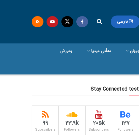
فارسی
یهان
مەڵتی میدیا
وەرزش
Stay Connected test
99
23.9k
205k
137
Subscribers
Followers
Subscribers
Followers