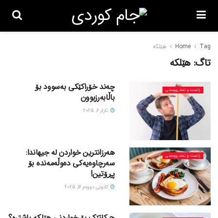
Tag
Home
هێلکە
تاگ:
هێلکە
چەند خۆراکێکی بەسوود بۆ
زانست و تەندرووستی
باڵابەرزبوون
ئازار 6, 2025
هەرزانترین خواردن لە جیهاندا:
زانست و تەندرووستی
سەرچاوەیەکی دەوڵەمەندە بۆ
پڕۆتین!
كانونی دووه‌م 16, 2025
چ کاتێک بۆ خواردنی هێلکە باشترە؟