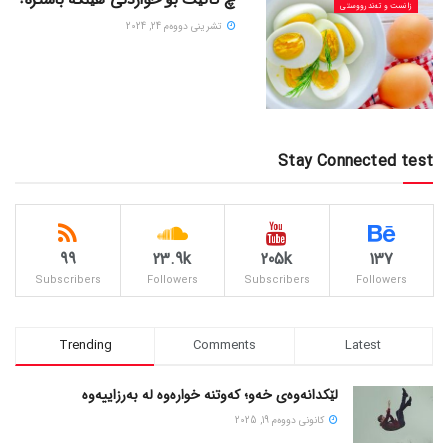
زانست و تەندرووستی
تشرینی دووه‌م 24, 2024
Stay Connected test
99
23.9k
205k
137
Subscribers
Followers
Subscribers
Followers
Trending
Comments
Latest
لێکدانەوەی خەو؛ کەوتنە خوارەوە لە بەرزاییەوە
كانونی دووه‌م 19, 2025