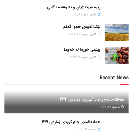
پیره میرد؛ ژیان و به رهه مه کانی
كانونی دووه‌م 16, 2025
لێکدانەوەی خەو: گەنم
كانونی دووه‌م 20, 2025
بینینی خورما لە خەودا
كانونی دووه‌م 21, 2025
Recent News
هەفتەنامەی جام کوردی ژمارەی 432
ته‌مموز 28, 2026
هەفتەنامەی جام کوردی ژمارەی 431
ته‌مموز 14, 2026