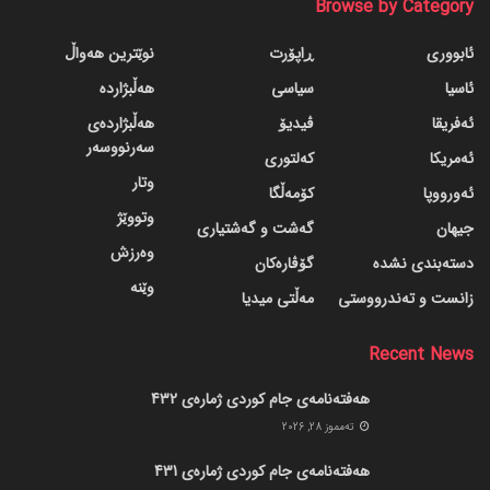
Browse by Category
ئابووری
ڕاپۆرت
نوێترین هەواڵ
ئاسیا
سیاسی
هەڵبژاردە
ئەفریقا
ڤیدیۆ
هەڵبژاردەی
سەرنووسەر
ئەمریکا
کەلتوری
وتار
ئەورووپا
کۆمەڵگا
وتووێژ
جیهان
گه‌شت و گه‌شتیاری
وەرزش
دسته‌بندی نشده
گۆڤاره‌کان
وێنە
زانست و تەندرووستی
مەڵتی میدیا
Recent News
هەفتەنامەی جام کوردی ژمارەی 432
ته‌مموز 28, 2026
هەفتەنامەی جام کوردی ژمارەی 431