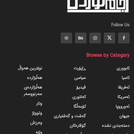
Follow Us
Browse by Category
ئابووری
ڕاپۆرت
نوێترین هەواڵ
ئاسیا
سیاسی
هەڵبژاردە
ئەفریقا
ڤیدیۆ
هەڵبژاردەی
سەرنووسەر
ئەمریکا
کەلتوری
وتار
ئەورووپا
کۆمەڵگا
وتووێژ
جیهان
گه‌شت و گه‌شتیاری
وەرزش
دسته‌بندی نشده
گۆڤاره‌کان
وێنە