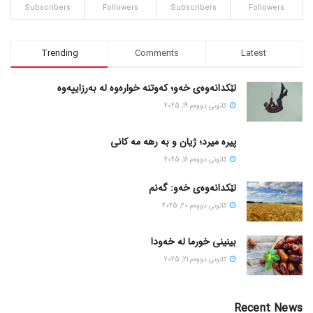
Subscribers
Followers
Subscribers
Followers
Trending
Comments
Latest
لێکدانەوەی خەو؛ کەوتنە خوارەوە لە بەرزاییەوە
كانونی دووه‌م 19, 2025
پیره میرد؛ ژیان و به رهه مه کانی
كانونی دووه‌م 16, 2025
لێکدانەوەی خەو: گەنم
كانونی دووه‌م 20, 2025
بینینی خورما لە خەودا
كانونی دووه‌م 21, 2025
Recent News