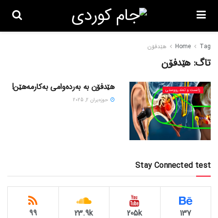
Tag
Home
هێدفۆن
تاگ:
هێدفۆن
هێدفۆن بە بەردەوامی بەکارمەهێن!
زانست و تەندرووستی
حوزه‌یران 2, 2025
Stay Connected test
99
23.9k
205k
137