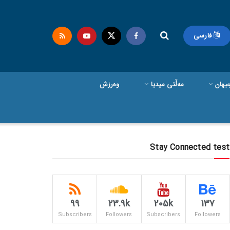
فارسی
یهان
مەڵتی میدیا
وەرزش
Stay Connected test
99
23.9k
205k
137
Subscribers
Followers
Subscribers
Followers