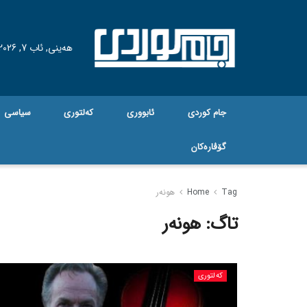
هه‌ینی, ئاب 7, 2026
جام کوردی
ئابووری
کەلتوری
سیاسی
گۆڤاره‌کان
Tag
Home
هونەر
تاگ:
هونەر
کەلتوری