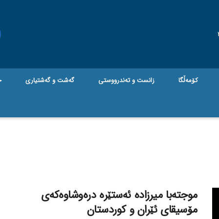
کۆمەڵگا
زانست و تەندرووستی
گه‌شت و گه‌شتیاری
ج
موجتەبا میرزادە ئەستێرە درەوشاوەکەی
مۆسیقای ئێران و کوردستان