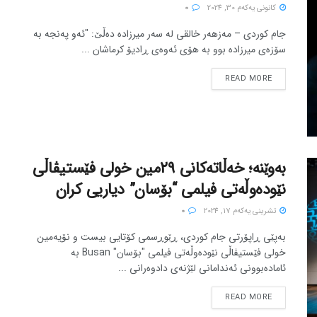
كانونی یه‌كه‌م 30, 2024
0
جام کوردی – مەزهەر خالقی لە سەر میرزادە دەڵێ: "ئەو پەنجە بە
سۆزەی میرزادە بوو بە هۆی ئەوەی ڕادیۆ کرماشان ...
READ MORE
بەوێنە؛ خه‌ڵاته‌‌کانی ٢٩مین خولی فێستیڤاڵی
نێوده‌وڵه‌تی فیلمی “بۆسان” دیاریی کران
تشرینی یه‌كه‌م 17, 2024
0
بەپێی ڕاپۆرتی جام کوردی، ڕێوڕ‌‌سمی کۆتایی بیست و نۆیه‌مین
خولی فێستیڤاڵی نێوده‌وڵه‌تی فیلمی "بۆسان" Busan به
ئاماده‌بوونی ئه‌ندامانی لێژنه‌ی دادوه‌رانی ...
READ MORE