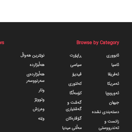
ws
Browse by Category
ئابووری
ڕاپۆرت
نوێترین هەواڵ
ئاسیا
سیاسی
هەڵبژاردە
ئەفریقا
ڤیدیۆ
هەڵبژاردەی
سەرنووسەر
ئەمریکا
کەلتوری
وتار
ئەورووپا
کۆمەڵگا
وتووێژ
جیهان
گه‌شت و
گه‌شتیاری
وەرزش
دسته‌بندی نشده
گۆڤاره‌کان
وێنە
زانست و
تەندرووستی
مەڵتی میدیا