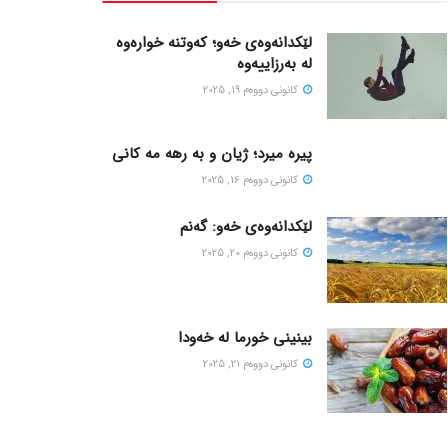
لێکدانەوەی خەو؛ کەوتنە خوارەوە
لە بەرزاییەوە
كانونی دووه‌م 19, 2025
پیره میرد؛ ژیان و به رهه مه کانی
كانونی دووه‌م 16, 2025
لێکدانەوەی خەو: گەنم
كانونی دووه‌م 20, 2025
بینینی خورما لە خەودا
كانونی دووه‌م 21, 2025