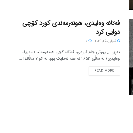
فەتانە وەلیدی، هونه‌رمه‌ندی کورد کۆچی
دوایی کرد
ئه‌یلول 25, 2024
0
بەپێی ڕاپۆرتی جام کوردی، فەتانە کچی هونەرمەند «شەریف
وەلیدی» لە ساڵی ٢۶۵٣ لە سنە لەدایک بوو. لە ۶و ٧ ساڵاندا ...
READ MORE