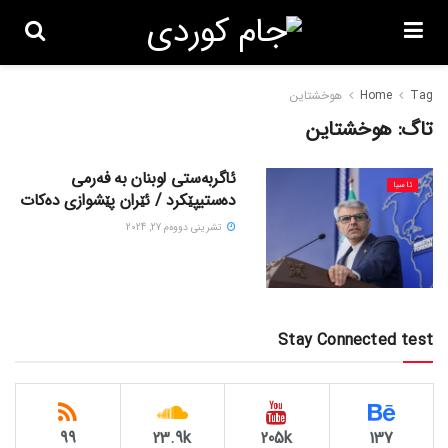
Tag
Home
هوخشتاین
تاگ:
هوخشتاین
ئاگربەستی لوبنان بە فەرمی
ئاسیا
دەستیپێکرد / ئێران پێشوازی دەکات
تشرینی دووه‌م 27, 2024
Stay Connected test
99
23.9k
205k
137