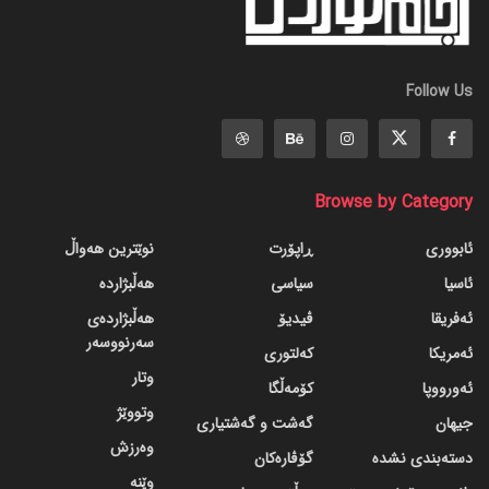
Follow Us
Browse by Category
ئابووری
ڕاپۆرت
نوێترین هەواڵ
ئاسیا
سیاسی
هەڵبژاردە
ئەفریقا
ڤیدیۆ
هەڵبژاردەی
سەرنووسەر
ئەمریکا
کەلتوری
وتار
ئەورووپا
کۆمەڵگا
وتووێژ
جیهان
گه‌شت و گه‌شتیاری
وەرزش
دسته‌بندی نشده
گۆڤاره‌کان
وێنە