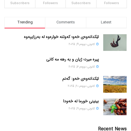
Subscribers
Followers
Subscribers
Followers
Trending
Comments
Latest
لێکدانەوەی خەو؛ کەوتنە خوارەوە لە بەرزاییەوە
كانونی دووه‌م 19, 2025
پیره میرد؛ ژیان و به رهه مه کانی
كانونی دووه‌م 16, 2025
لێکدانەوەی خەو: گەنم
كانونی دووه‌م 20, 2025
بینینی خورما لە خەودا
كانونی دووه‌م 21, 2025
Recent News