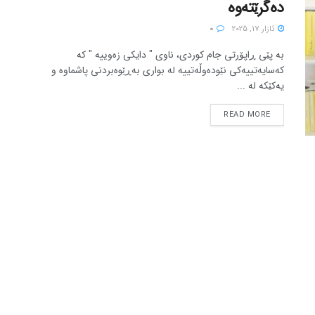
دەگرێتەوە
ئازار 17, 2025
0
بە پێی ڕاپۆرتی جام کوردی، ناوی " دایکی زەوییە " کە
کەسایەتییەکی نێودەوڵەتییە لە بواری بەڕێوەبردنی پاشماوە و
یەکێکە لە ...
READ MORE