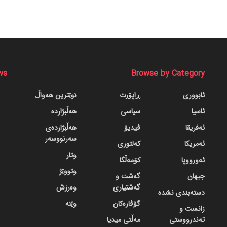
ws
Browse by Category
ئابووری
ڕاپۆرت
نوێترین هەواڵ
ئاسیا
سیاسی
هەڵبژاردە
ئەفریقا
ڤیدیۆ
هەڵبژاردەی
سەرنووسەر
ئەمریکا
کەلتوری
وتار
ئەورووپا
کۆمەڵگا
وتووێژ
جیهان
گه‌شت و
گه‌شتیاری
وەرزش
دسته‌بندی نشده
گۆڤاره‌کان
وێنە
زانست و
تەندرووستی
مەڵتی میدیا