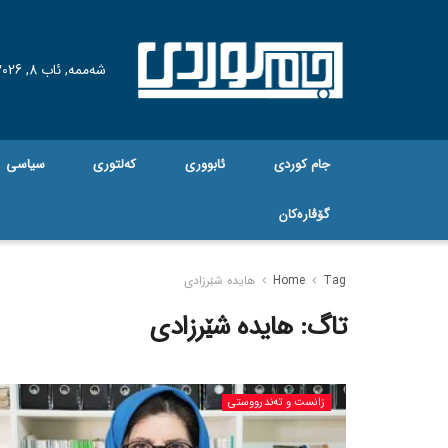
شەممە, ئاب 8, 2026
جام کوردی
ئابووری
کەلتوری
سیاسی
گۆڤاره‌کان
Tag
Home
هایدە شێرزادی
تاگ:
هایدە شێرزادی
زانست و تەندرووستی