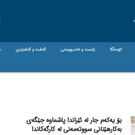
کۆمەڵگا
زانست و تەندرووستی
گه‌شت و گه‌شتیاری
ج
بۆ یەکەم جار لە ئێراندا پاشماوە جێگەی
بەکارهێنانی سووتەمەنی لە کارگەکاندا