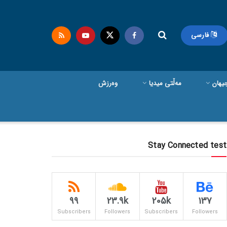
فارسی
یهان
مەڵتی میدیا
وەرزش
Stay Connected test
99
23.9k
205k
137
Subscribers
Followers
Subscribers
Followers