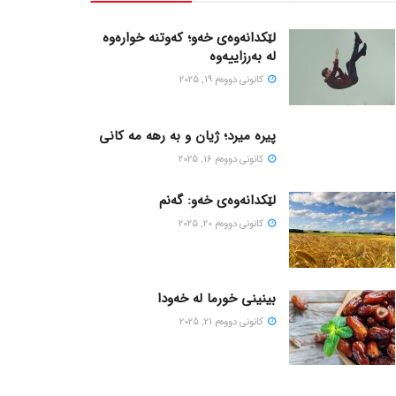
لێکدانەوەی خەو؛ کەوتنە خوارەوە
لە بەرزاییەوە
كانونی دووه‌م 19, 2025
پیره میرد؛ ژیان و به رهه مه کانی
كانونی دووه‌م 16, 2025
لێکدانەوەی خەو: گەنم
كانونی دووه‌م 20, 2025
بینینی خورما لە خەودا
كانونی دووه‌م 21, 2025