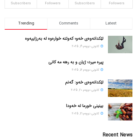
Subscribers
Followers
Subscribers
Followers
Trending
Comments
Latest
لێکدانەوەی خەو؛ کەوتنە خوارەوە لە بەرزاییەوە
كانونی دووه‌م 19, 2025
پیره میرد؛ ژیان و به رهه مه کانی
كانونی دووه‌م 16, 2025
لێکدانەوەی خەو: گەنم
كانونی دووه‌م 20, 2025
بینینی خورما لە خەودا
كانونی دووه‌م 21, 2025
Recent News