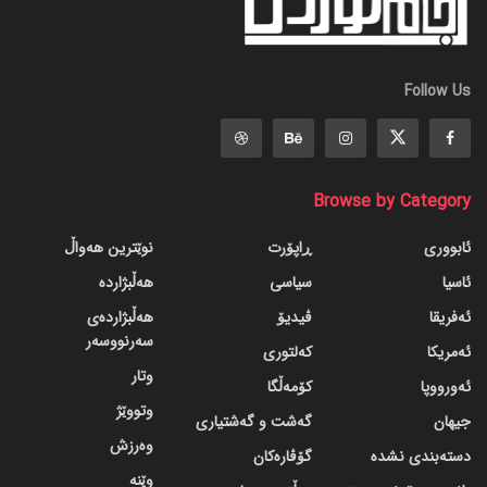
Follow Us
Browse by Category
ئابووری
ڕاپۆرت
نوێترین هەواڵ
ئاسیا
سیاسی
هەڵبژاردە
ئەفریقا
ڤیدیۆ
هەڵبژاردەی
سەرنووسەر
ئەمریکا
کەلتوری
وتار
ئەورووپا
کۆمەڵگا
وتووێژ
جیهان
گه‌شت و گه‌شتیاری
وەرزش
دسته‌بندی نشده
گۆڤاره‌کان
وێنە