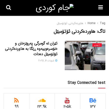
Tag
Home
هاوردەکردنی ئۆتۆمبێل
تاگ:
هاوردەکردنی ئۆتۆمبێل
ئێران لە گومرگی پەروێزخان و
ئابووری
خۆسرەوییەوە ڕێگا بە هاوردەکردنی
ئۆتۆمبێل دەدات
شوبات 17, 2025
Stay Connected test
99
23.9k
205k
137