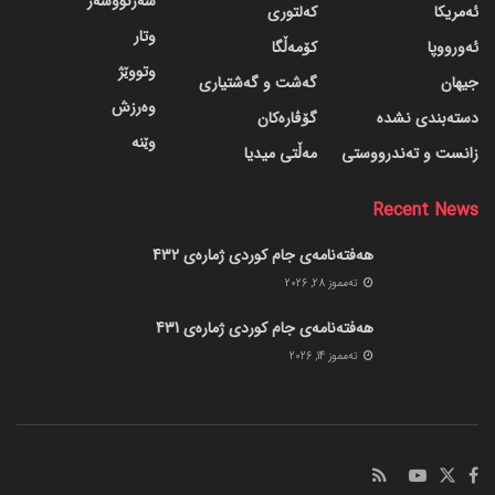
سەرنووسەر
ئەمریکا
کەلتوری
وتار
ئەورووپا
کۆمەڵگا
وتووێژ
جیهان
گه‌شت و گه‌شتیاری
وەرزش
دسته‌بندی نشده
گۆڤاره‌کان
وێنە
زانست و تەندرووستی
مەڵتی میدیا
Recent News
هەفتەنامەی جام کوردی ژمارەی 432
ته‌مموز 28, 2026
هەفتەنامەی جام کوردی ژمارەی 431
ته‌مموز 14, 2026