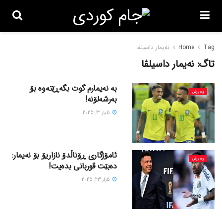
Tag
Home
نەیمار داسیلڤا
تاگ:
نەیمار داسیلڤا
بە نەیمارم گوت بگەڕێتەوە بۆ
وەرزش
بەرشەلۆنە!
ئایار 13, 2025
ئامۆژگاری ڕۆناڵدۆ نازاریۆ بۆ نەیمار:
وەرزش
دەبێت قوربانی بدەیت!
ئازار 23, 2025