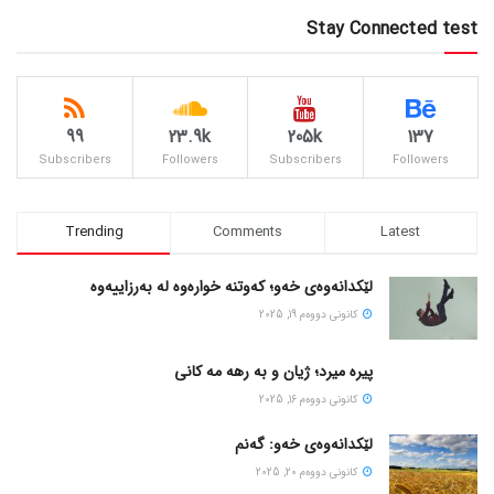
Stay Connected test
99
23.9k
205k
137
Subscribers
Followers
Subscribers
Followers
Trending
Comments
Latest
لێکدانەوەی خەو؛ کەوتنە خوارەوە لە بەرزاییەوە
كانونی دووه‌م 19, 2025
پیره میرد؛ ژیان و به رهه مه کانی
كانونی دووه‌م 16, 2025
لێکدانەوەی خەو: گەنم
كانونی دووه‌م 20, 2025