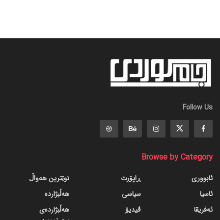
Follow Us
Browse by Category
ئابووری
ڕاپۆرت
نوێترین هەواڵ
ئاسیا
سیاسی
هەڵبژاردە
ئەفریقا
ڤیدیۆ
هەڵبژاردەی