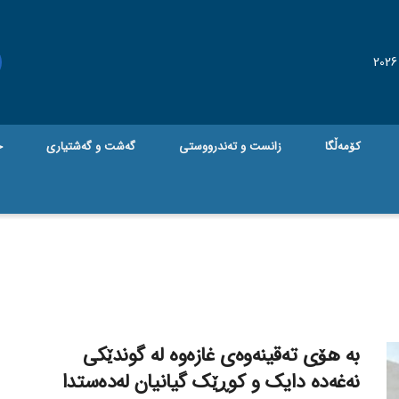
کۆمەڵگا
زانست و تەندرووستی
گه‌شت و گه‌شتیاری
ج
بە هۆی تەقینەوەی غازەوە لە گوندێکی
نەغەدە دایک و کوڕێک گیانیان لەدەستدا