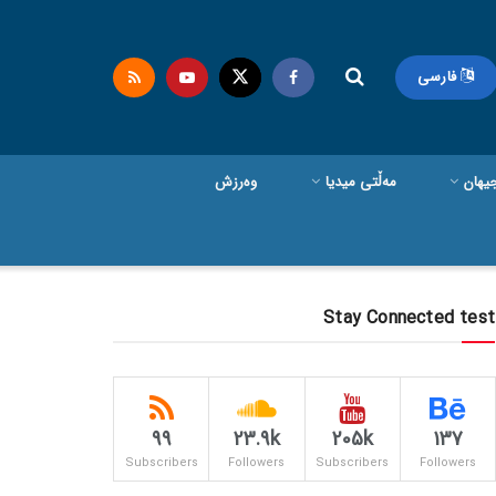
فارسی
یهان
مەڵتی میدیا
وەرزش
Stay Connected test
99
23.9k
205k
137
Subscribers
Followers
Subscribers
Followers