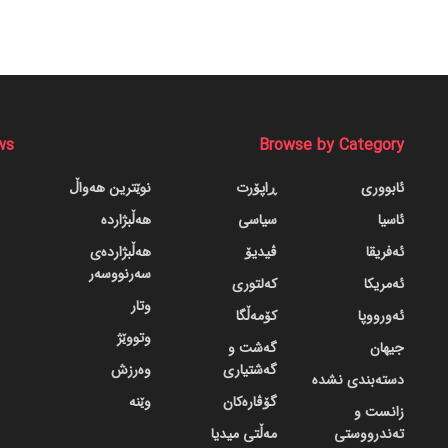
ws
Browse by Category
ئابووری
ڕاپۆرت
نوێترین هەواڵ
ئاسیا
سیاسی
هەڵبژاردە
ئەفریقا
ڤیدیۆ
هەڵبژاردەی
سەرنووسەر
ئەمریکا
کەلتوری
وتار
ئەورووپا
کۆمەڵگا
وتووێژ
جیهان
گه‌شت و
گه‌شتیاری
وەرزش
دسته‌بندی نشده
گۆڤاره‌کان
وێنە
زانست و
تەندرووستی
مەڵتی میدیا