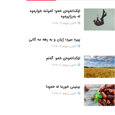
لێکدانەوەی خەو؛ کەوتنە خوارەوە
لە بەرزاییەوە
كانونی دووه‌م 19, 2025
پیره میرد؛ ژیان و به رهه مه کانی
كانونی دووه‌م 16, 2025
لێکدانەوەی خەو: گەنم
كانونی دووه‌م 20, 2025
بینینی خورما لە خەودا
كانونی دووه‌م 21, 2025