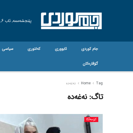
پێنجشەممە, ئاب 6, 2026
جام کوردی
ئابووری
کەلتوری
سیاسی
گۆڤاره‌کان
Tag
Home
نەغەدە
تاگ:
نەغەدە
کۆمەڵگا