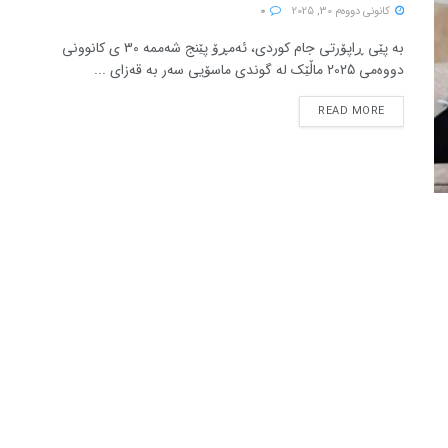
كانونی دووه‌م 30, 2025
0
بە پێی ڕاپۆرتی جام کوردی، ئەمڕۆ پێنج شەممە 30 ی کانوونی
دووەمی 2025 ماڵێک لە گوندی ماسۆیی سەر بە قەزای ...
READ MORE