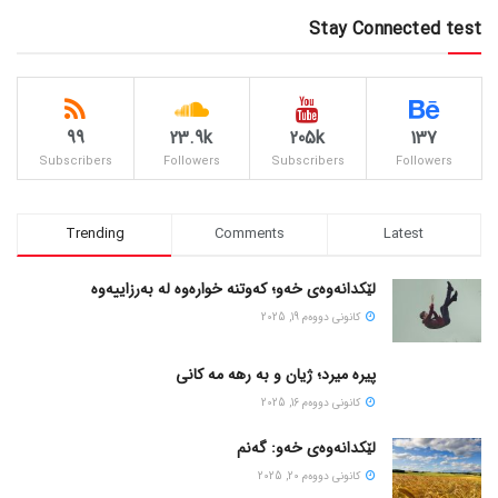
Stay Connected test
99
23.9k
205k
137
Subscribers
Followers
Subscribers
Followers
Trending
Comments
Latest
لێکدانەوەی خەو؛ کەوتنە خوارەوە لە بەرزاییەوە
كانونی دووه‌م 19, 2025
پیره میرد؛ ژیان و به رهه مه کانی
كانونی دووه‌م 16, 2025
لێکدانەوەی خەو: گەنم
كانونی دووه‌م 20, 2025