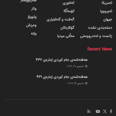
سەرنووسەر
ئەمریکا
کەلتوری
وتار
ئەورووپا
کۆمەڵگا
وتووێژ
جیهان
گه‌شت و گه‌شتیاری
وەرزش
دسته‌بندی نشده
گۆڤاره‌کان
وێنە
زانست و تەندرووستی
مەڵتی میدیا
Recent News
هەفتەنامەی جام کوردی ژمارەی 432
ته‌مموز 28, 2026
هەفتەنامەی جام کوردی ژمارەی 431
ته‌مموز 14, 2026