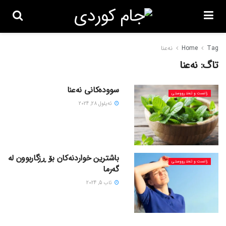
Tag
Home
نەعنا
تاگ:
نەعنا
سوودەکانی نەعنا
زانست و تەندرووستی
ئه‌یلول 28, 2024
باشترین خواردنەکان بۆ ڕزگاربوون لە
زانست و تەندرووستی
گەرما
ئاب 5, 2024