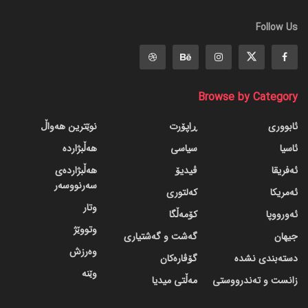
Follow Us
Browse by Category
ئابووری
ڕاپۆرت
نوێترین هەواڵ
ئاسیا
سیاسی
هەڵبژاردە
ئەفریقا
ڤیدیۆ
هەڵبژاردەی
سەرنووسەر
ئەمریکا
کەلتوری
وتار
ئەورووپا
کۆمەڵگا
وتووێژ
جیهان
گه‌شت و گه‌شتیاری
وەرزش
دسته‌بندی نشده
گۆڤاره‌کان
وێنە
زانست و تەندرووستی
مەڵتی میدیا