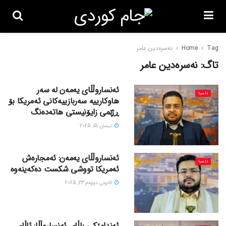
Tag
Home
نەسرەدین عامر
تاگ:
نەسرەدین عامر
ئەنساروڵڵای یەمەن لە سەر
ئاسیا
هاوکارییە سەربازییەکانی ئەمریکا بۆ
ڕژێمی زایۆنیستی هاتەدەنگ
نیسان 15, 2025
ئەنساروڵڵای یەمەن: ئەمجارەش
ئاسیا
ئەمریکا تووشی شکست دەکەینەوە
كانونی دووه‌م 23, 2025
ئەندامێکی باڵای ئەنساروڵڵا: ئاڵای