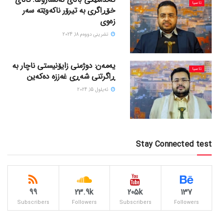
ئاسیا
خۆڕاگری بە تیرۆر ناکەوێتە سەر
زەوی
تشرینی دووه‌م 18, 2024
یەمەن: دوژمنی زایۆنیستی ناچار بە
ئاسیا
ڕاگرتنی شەڕی غەززە دەکەین
ئه‌یلول 15, 2024
Stay Connected test
99
23.9k
205k
137
Subscribers
Followers
Subscribers
Followers