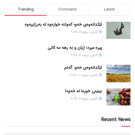
Trending
Comments
Latest
لێکدانەوەی خەو؛ کەوتنە خوارەوە لە بەرزاییەوە
كانونی دووه‌م 19, 2025
پیره میرد؛ ژیان و به رهه مه کانی
كانونی دووه‌م 16, 2025
لێکدانەوەی خەو: گەنم
كانونی دووه‌م 20, 2025
بینینی خورما لە خەودا
كانونی دووه‌م 21, 2025
Recent News