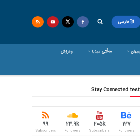
فارسی
یهان
مەڵتی میدیا
وەرزش
Stay Connected test
99
23.9k
205k
137
Subscribers
Followers
Subscribers
Followers