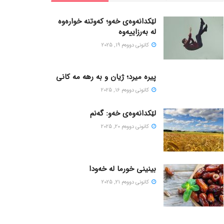
لێکدانەوەی خەو؛ کەوتنە خوارەوە
لە بەرزاییەوە
كانونی دووه‌م 19, 2025
پیره میرد؛ ژیان و به رهه مه کانی
كانونی دووه‌م 16, 2025
لێکدانەوەی خەو: گەنم
كانونی دووه‌م 20, 2025
بینینی خورما لە خەودا
كانونی دووه‌م 21, 2025