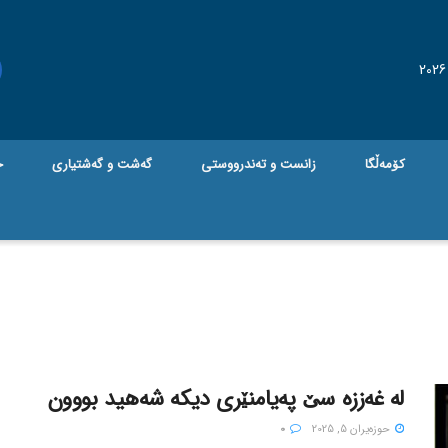
کۆمەڵگا
زانست و تەندرووستی
گه‌شت و گه‌شتیاری
ج
لە غەززە سێ پەیامنێری دیکە شەهید بووون
حوزه‌یران 5, 2025
0