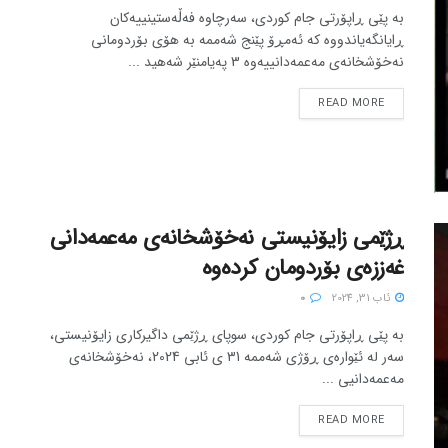
بە پێی ڕاپۆرتی جام کوردی، سەرچاوە فەڵەستینییەکان
ڕایانگەیاندووە کە ئەمڕۆ پێنج شەممە بە هۆی بۆردومانی
نەخۆشخانەی مەعمەدانییەوە 3 پەیامنێر شەهید ...
READ MORE
ڕژێمی زایۆنیستی نەخۆشخانەی مەعمەدانی
غەززەی بۆردومان کردەوە
ئاب 31, 2024
0
بە پێی ڕاپۆرتی جام کوردی، سوپای ڕژێمی داگیرکاری زایۆنیستی،
سەر لە ئێوارەی ڕۆژی شەممە 31 ی ئابی 2024، نەخۆشخانەی
مەعمەدانیی ...
READ MORE