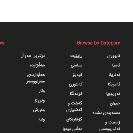
ws
Browse by Category
ئابووری
ڕاپۆرت
نوێترین هەواڵ
ئاسیا
سیاسی
هەڵبژاردە
ئەفریقا
ڤیدیۆ
هەڵبژاردەی
سەرنووسەر
ئەمریکا
کەلتوری
وتار
ئەورووپا
کۆمەڵگا
وتووێژ
جیهان
گه‌شت و
گه‌شتیاری
وەرزش
دسته‌بندی نشده
گۆڤاره‌کان
وێنە
زانست و
تەندرووستی
مەڵتی میدیا