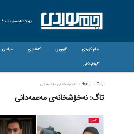
پێنجشەممە, ئاب 6, 2026
جام کوردی
ئابووری
کەلتوری
سیاسی
گۆڤاره‌کان
Tag
Home
نەخۆشخانەی مەعمەدانی
تاگ:
نەخۆشخانەی مەعمەدانی
ئاسیا