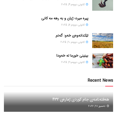
كانونی دووه‌م 19, 2025
پیره میرد؛ ژیان و به رهه مه کانی
كانونی دووه‌م 16, 2025
لێکدانەوەی خەو: گەنم
كانونی دووه‌م 20, 2025
بینینی خورما لە خەودا
كانونی دووه‌م 21, 2025
Recent News
هەفتەنامەی جام کوردی ژمارەی 432
ته‌مموز 28, 2026