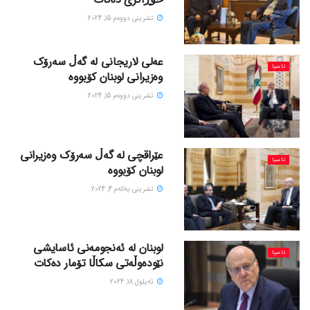
تشرینی دووه‌م 15, 2024
عەلی لاریجانی لە گەڵ سەرۆک
ئاسیا
وەزیرانی لوبنان کۆبووە
تشرینی دووه‌م 15, 2024
عێراقچی لە گەڵ سەرۆک وەزیرانی
ئاسیا
لوبنان کۆبووە
تشرینی یه‌كه‌م 4, 2024
لوبنان لە ئەنجومەنی ئاسایشی
ئاسیا
نێودەوڵەتی سکاڵا تۆمار دەکات
ئه‌یلول 18, 2024