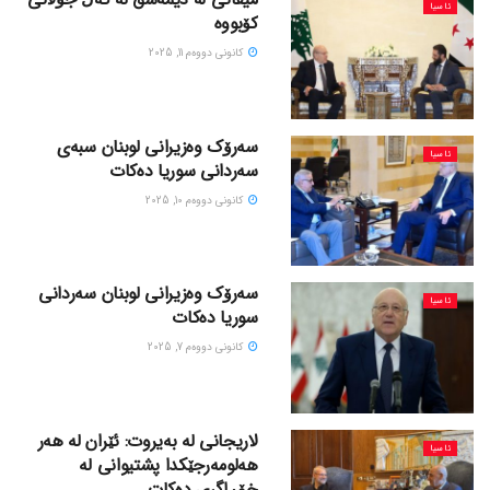
ئاسیا
کۆبووە
كانونی دووه‌م 11, 2025
سەرۆک وەزیرانی لوبنان سبەی
ئاسیا
سەردانی سوریا دەکات
كانونی دووه‌م 10, 2025
سەرۆک وەزیرانی لوبنان سەردانی
ئاسیا
سوریا دەکات
كانونی دووه‌م 7, 2025
لاریجانی لە بەیروت: ئێران لە هەر
ئاسیا
هەلومەرجێکدا پشتیوانی لە
خۆڕاگری دەکات