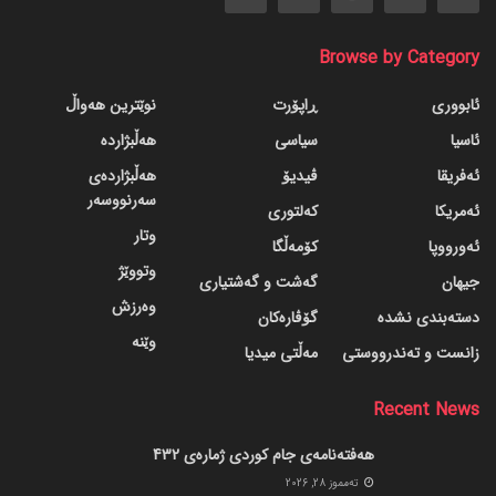
Browse by Category
ئابووری
ڕاپۆرت
نوێترین هەواڵ
ئاسیا
سیاسی
هەڵبژاردە
ئەفریقا
ڤیدیۆ
هەڵبژاردەی
سەرنووسەر
ئەمریکا
کەلتوری
وتار
ئەورووپا
کۆمەڵگا
وتووێژ
جیهان
گه‌شت و گه‌شتیاری
وەرزش
دسته‌بندی نشده
گۆڤاره‌کان
وێنە
زانست و تەندرووستی
مەڵتی میدیا
Recent News
هەفتەنامەی جام کوردی ژمارەی 432
ته‌مموز 28, 2026