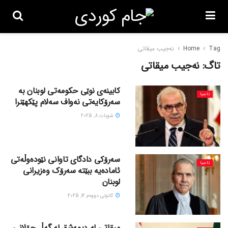
Tag
Home
نەجیب میقاتی
تاگ:
نەجیب میقاتی
کابینەی نوێی حکومەتی لوبنان بە
ئاسیا
سەرۆکایەتی نەواف سەلام پێکهێنرا
شوبات 8, 2025
سەرۆکی دادگای تاوانی نێودەوڵەتی
ئاسیا
ئامادەیە ببێتە سەرۆک وەزیرانی
لوبنان
كانونی دووه‌م 12, 2025
میقاتی لە دیمەشق لە گەڵ جۆلانی