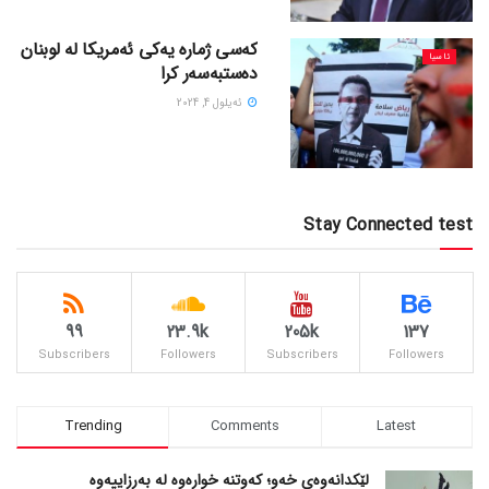
کەسی ژمارە یەکی ئەمریکا لە لوبنان
ئاسیا
دەستبەسەر کرا
ئه‌یلول 4, 2024
Stay Connected test
99
23.9k
205k
137
Subscribers
Followers
Subscribers
Followers
Trending
Comments
Latest
لێکدانەوەی خەو؛ کەوتنە خوارەوە لە بەرزاییەوە