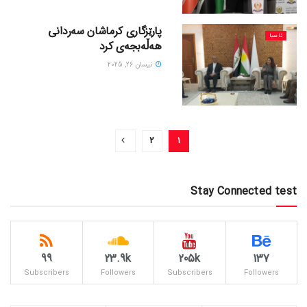
پارێزگاری کرماشان سەردانی
ئاسیا
هەڵەبجەی کرد
نیسان 26, 2025
2
1
Stay Connected test
99
23.9k
205k
137
Subscribers
Followers
Subscribers
Followers