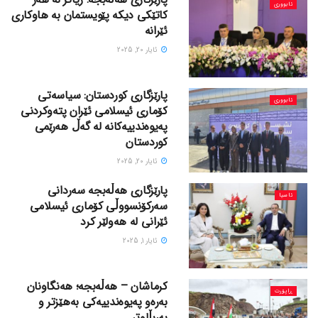
ئابووری
کاتێکی دیکە پێویستمان بە هاوکاری
ئێرانە
ئایار 20, 2025
پارێزگاری کوردستان: سیاسەتی
ئابووری
کۆماری ئیسلامی ئێران پتەوکردنی
پەیوەندییەکانە لە گەڵ هەرێمی
کوردستان
ئایار 20, 2025
پارێزگاری هەڵەبجە سەردانی
ئاسیا
سەرکۆنسووڵی کۆماری ئیسلامی
ئێرانی لە هەولێر کرد
ئایار 1, 2025
کرماشان – هەڵەبجە؛ هەنگاونان
ڕاپۆرت
بەرەو پەیوەندییەکی بەهێزتر و
بەربڵاوتر