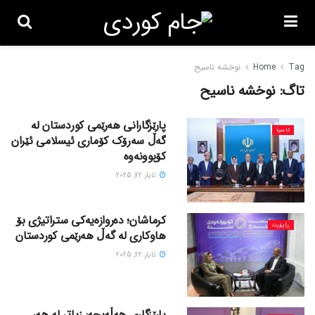
Tag
Home
نوخشە ناسیح
تاگ:
نوخشە ناسیح
پارێزگارانی هەرێمی کوردستان لە
ئاسیا
گەڵ سەرۆک کۆماری ئیسلامی ئێران
کۆبوونەوە
ئایار 22, 2025
کرماشان؛ دەروازەیەکی ستراتیژی بۆ
ڕاپۆرت
هاوکاری لە گەڵ هەرێمی کوردستان
ئایار 22, 2025
پارێزگاری هەڵەبجە: زیاتر لە هەر