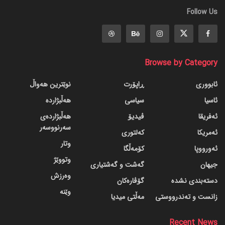
Follow Us
Browse by Category
ئابووری
ڕاپۆرت
نوێترین هەواڵ
ئاسیا
سیاسی
هەڵبژاردە
ئەفریقا
ڤیدیۆ
هەڵبژاردەی
سەرنووسەر
ئەمریکا
کەلتوری
وتار
ئەورووپا
کۆمەڵگا
وتووێژ
جیهان
گه‌شت و گه‌شتیاری
وەرزش
دسته‌بندی نشده
گۆڤاره‌کان
وێنە
زانست و تەندرووستی
مەڵتی میدیا
Recent News