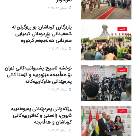
نیسان 27, 2025
پارێزگاری کرماشان: بۆ ڕێزگرتن لە
ئاسیا
شەهیدانی بۆردومانی کیمیایی
سەردانی هەڵەبجەم کردووە
نیسان 27, 2025
نوخشە ناسیح: پشتیوانییەکانی ئێران
ئاسیا
بۆ هەڵەبجە مێژووییە و ئێستا کاتی
پەرەپێدانی هاوکارییەکانە
نیسان 27, 2025
ڕێکەوتنی پەرەپێدانی پەیوەندییە
ئاسیا
ئابوری، زانستی و کەلتورییەکانی
کرماشان و هەڵەبجە
نیسان 27, 2025