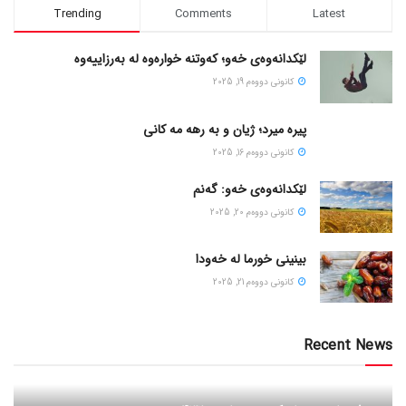
Trending
Comments
Latest
لێکدانەوەی خەو؛ کەوتنە خوارەوە لە بەرزاییەوە
كانونی دووه‌م 19, 2025
پیره میرد؛ ژیان و به رهه مه کانی
كانونی دووه‌م 16, 2025
لێکدانەوەی خەو: گەنم
كانونی دووه‌م 20, 2025
بینینی خورما لە خەودا
كانونی دووه‌م 21, 2025
Recent News