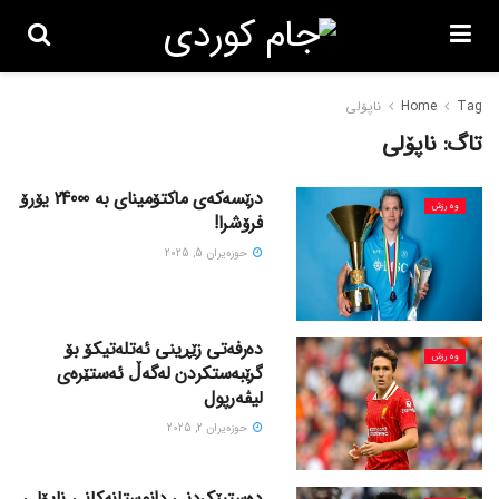
Tag
Home
ناپۆلی
تاگ:
ناپۆلی
درێسەکەی ماکتۆمینای بە 24000 یۆرۆ
وەرزش
فرۆشرا!
حوزه‌یران 5, 2025
دەرفەتی زێڕینی ئەتلەتیکۆ بۆ
وەرزش
گرێبەستکردن لەگەڵ ئەستێرەی
لیڤەرپول
حوزه‌یران 2, 2025
دەستپێکردنی دانوستانەکانی ناپۆلی