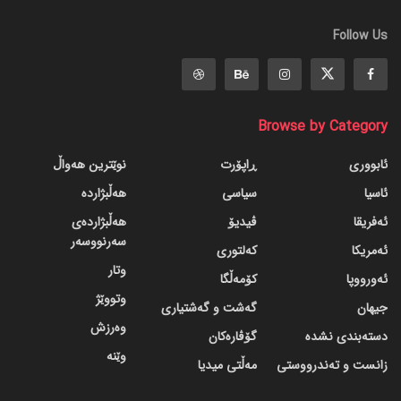
Follow Us
Browse by Category
ئابووری
ڕاپۆرت
نوێترین هەواڵ
ئاسیا
سیاسی
هەڵبژاردە
ئەفریقا
ڤیدیۆ
هەڵبژاردەی
سەرنووسەر
ئەمریکا
کەلتوری
وتار
ئەورووپا
کۆمەڵگا
وتووێژ
جیهان
گه‌شت و گه‌شتیاری
وەرزش
دسته‌بندی نشده
گۆڤاره‌کان
وێنە
زانست و تەندرووستی
مەڵتی میدیا