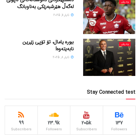
وەرزش
لەگەڵ هێرشبەرێکی بەناوبانگ
ئایار 11, 2025
ببورە یامال، تۆ تۆپی زێڕین
وەرزش
نابەیتەوە!
ئایار 8, 2025
Stay Connected test
99
23.9k
205k
137
Subscribers
Followers
Subscribers
Followers