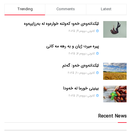
Trending
Comments
Latest
لێکدانەوەی خەو؛ کەوتنە خوارەوە لە بەرزاییەوە
كانونی دووه‌م 19, 2025
پیره میرد؛ ژیان و به رهه مه کانی
كانونی دووه‌م 16, 2025
لێکدانەوەی خەو: گەنم
كانونی دووه‌م 20, 2025
بینینی خورما لە خەودا
كانونی دووه‌م 21, 2025
Recent News