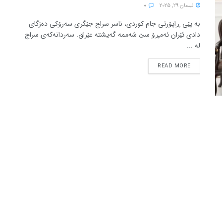
نیسان 29, 2025
0
بە پێی ڕاپۆرتی جام کوردی، ناسر سراج جێگری سەرۆکی دەزگای
دادی ئێران ئەمڕۆ سێ شەممە گەیشتە عێراق. سەردانەکەی سراج
لە ...
READ MORE