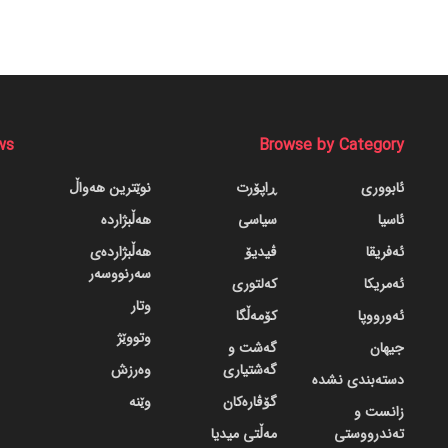
ws
Browse by Category
ئابووری
ڕاپۆرت
نوێترین هەواڵ
ئاسیا
سیاسی
هەڵبژاردە
ئەفریقا
ڤیدیۆ
هەڵبژاردەی
سەرنووسەر
ئەمریکا
کەلتوری
وتار
ئەورووپا
کۆمەڵگا
وتووێژ
جیهان
گه‌شت و
گه‌شتیاری
وەرزش
دسته‌بندی نشده
گۆڤاره‌کان
وێنە
زانست و
تەندرووستی
مەڵتی میدیا