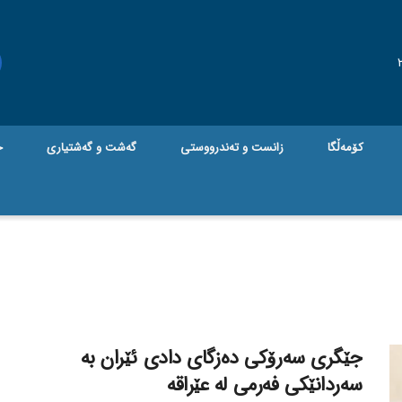
کۆمەڵگا
زانست و تەندرووستی
گه‌شت و گه‌شتیاری
ج
جێگری سەرۆکی دەزگای دادی ئێران بە
سەردانێکی فەرمی لە عێراقە