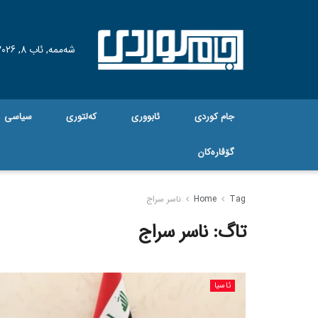
شەممە, ئاب 8, 2026
جام کوردی
ئابووری
کەلتوری
سیاسی
گۆڤاره‌کان
Tag
Home
ناسر سراج
تاگ:
ناسر سراج
ئاسیا