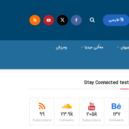
فارسی
یهان
مەڵتی میدیا
وەرزش
Stay Connected test
99
23.9k
205k
137
Subscribers
Followers
Subscribers
Followers