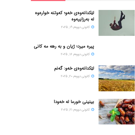
لێکدانەوەی خەو؛ کەوتنە خوارەوە
لە بەرزاییەوە
كانونی دووه‌م 19, 2025
پیره میرد؛ ژیان و به رهه مه کانی
كانونی دووه‌م 16, 2025
لێکدانەوەی خەو: گەنم
كانونی دووه‌م 20, 2025
بینینی خورما لە خەودا
كانونی دووه‌م 21, 2025