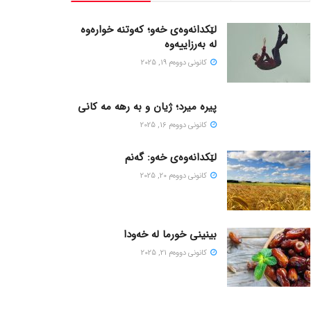
لێکدانەوەی خەو؛ کەوتنە خوارەوە
لە بەرزاییەوە
كانونی دووه‌م 19, 2025
پیره میرد؛ ژیان و به رهه مه کانی
كانونی دووه‌م 16, 2025
لێکدانەوەی خەو: گەنم
كانونی دووه‌م 20, 2025
بینینی خورما لە خەودا
كانونی دووه‌م 21, 2025