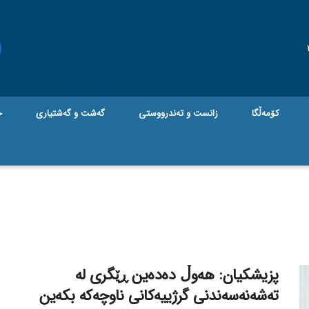
کۆمەڵگا
زانست و تەندرووستی
گه‌شت و گه‌شتیاری
ج
پزیشکیان: هەوڵ دەدەین ڕێگری لە
تەشەنەسەندنی گرژییەکانی ناوچەکە بکەین