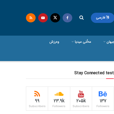
فارسی
یهان
مەڵتی میدیا
وەرزش
Stay Connected test
99
23.9k
205k
137
Subscribers
Followers
Subscribers
Followers