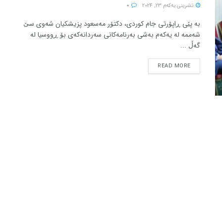
تشرینی یه‌كه‌م 23, 2024
0
بە پێی ڕاپۆرتی جام کوردی، دکتۆر مەسعود پزیشکیان شەوی سێ
شەممە لە یەکەم بەشی بەرنامەکانی سەردانەکەی بۆ ڕووسیا لە
گەڵ ...
READ MORE