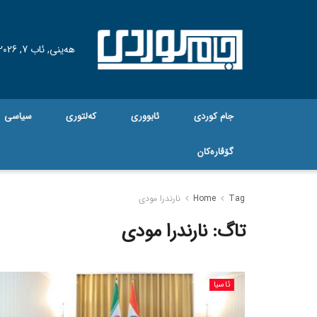
هه‌ینی, ئاب 7, 2026
جام کوردی
ئابووری
کەلتوری
سیاسی
گۆڤاره‌کان
Tag
Home
نارندرا مودی
تاگ:
نارندرا مودی
ئاسیا