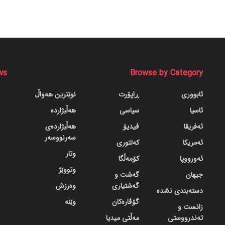
ws
Browse by Category
ئابووری
ڕاپۆرت
نوێترین هەواڵ
ئاسیا
سیاسی
هەڵبژاردە
ئەفریقا
ڤیدیۆ
هەڵبژاردەی
سەرنووسەر
ئەمریکا
کەلتوری
وتار
ئەورووپا
کۆمەڵگا
وتووێژ
جیهان
گه‌شت و
گه‌شتیاری
وەرزش
دسته‌بندی نشده
گۆڤاره‌کان
وێنە
زانست و
تەندرووستی
مەڵتی میدیا