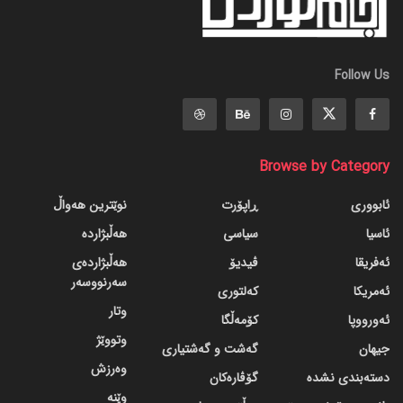
Follow Us
Browse by Category
ئابووری
ڕاپۆرت
نوێترین هەواڵ
ئاسیا
سیاسی
هەڵبژاردە
ئەفریقا
ڤیدیۆ
هەڵبژاردەی
سەرنووسەر
ئەمریکا
کەلتوری
وتار
ئەورووپا
کۆمەڵگا
وتووێژ
جیهان
گه‌شت و گه‌شتیاری
وەرزش
دسته‌بندی نشده
گۆڤاره‌کان
وێنە