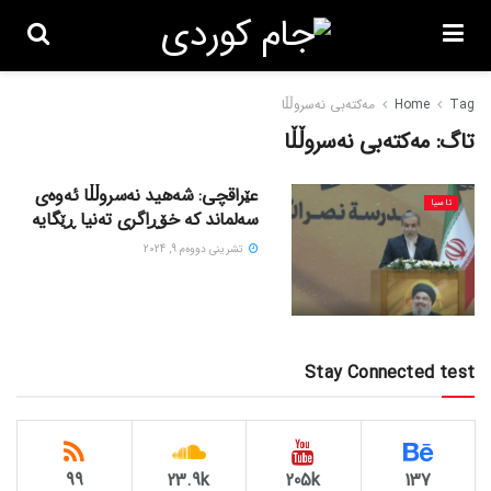
Tag
Home
مەکتەبی نەسروڵڵا
تاگ:
مەکتەبی نەسروڵڵا
عێراقچی: شەهید نەسروڵڵا ئەوەی
ئاسیا
سەلماند کە خۆڕاگری تەنیا ڕێگایە
تشرینی دووه‌م 9, 2024
Stay Connected test
99
23.9k
205k
137