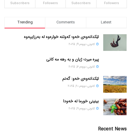
Subscribers
Followers
Subscribers
Followers
Trending
Comments
Latest
لێکدانەوەی خەو؛ کەوتنە خوارەوە لە بەرزاییەوە
كانونی دووه‌م 19, 2025
پیره میرد؛ ژیان و به رهه مه کانی
كانونی دووه‌م 16, 2025
لێکدانەوەی خەو: گەنم
كانونی دووه‌م 20, 2025
بینینی خورما لە خەودا
كانونی دووه‌م 21, 2025
Recent News