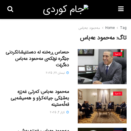
Tag
Home
مەحمود عەباس
تاگ:
مەحمود عەباس
حەماس ڕەخنە لە دەستنیشانکردنی
ئاسیا
جێگرە نوێکەی مەحمود عەباس
دەگرێت
نیسان 27, 2025
مەحمود عەباس: کەرتی غەززە
ئاسیا
بەشێکی جیانەکراو و هەمیشەیی
فەڵەستینە
ئازار 4, 2025
مەحمود عەباس: غەززە بەشی