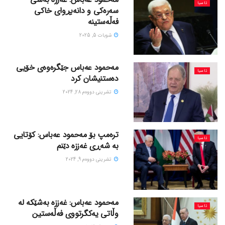
ئاسیا
سەرەکی و دانەبڕوای خاکی
فەڵەستینە
شوبات 5, 2025
مەحمود عەباس جێگرەوەی خۆیی
ئاسیا
دەستنیشان کرد
تشرینی دووه‌م 28, 2024
ترەمپ بۆ مەحمود عەباس: کۆتایی
ئاسیا
بە شەڕی غەززە دێنم
تشرینی دووه‌م 9, 2024
مەحمود عەباس: غەززە بەشێکە لە
ئاسیا
وڵاتی یەکگرتووی فەڵەستین