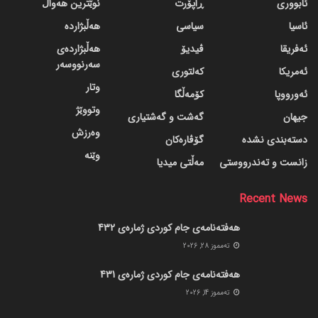
ئابووری
ڕاپۆرت
نوێترین هەواڵ
ئاسیا
سیاسی
هەڵبژاردە
ئەفریقا
ڤیدیۆ
هەڵبژاردەی
سەرنووسەر
ئەمریکا
کەلتوری
وتار
ئەورووپا
کۆمەڵگا
وتووێژ
جیهان
گه‌شت و گه‌شتیاری
وەرزش
دسته‌بندی نشده
گۆڤاره‌کان
وێنە
زانست و تەندرووستی
مەڵتی میدیا
Recent News
هەفتەنامەی جام کوردی ژمارەی 432
ته‌مموز 28, 2026
هەفتەنامەی جام کوردی ژمارەی 431
ته‌مموز 14, 2026