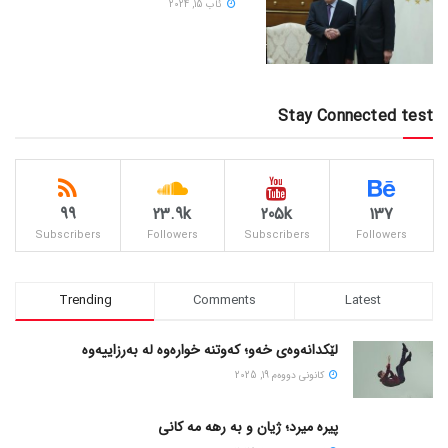
ئاب 15, 2024
Stay Connected test
99
23.9k
205k
137
Subscribers
Followers
Subscribers
Followers
Trending
Comments
Latest
لێکدانەوەی خەو؛ کەوتنە خوارەوە لە بەرزاییەوە
كانونی دووه‌م 19, 2025
پیره میرد؛ ژیان و به رهه مه کانی