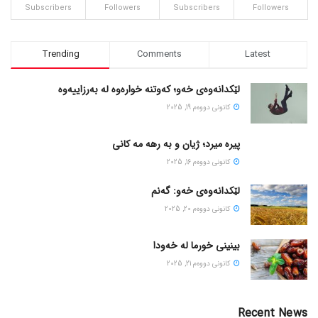
Subscribers
Followers
Subscribers
Followers
Trending
Comments
Latest
لێکدانەوەی خەو؛ کەوتنە خوارەوە لە بەرزاییەوە
كانونی دووه‌م 19, 2025
پیره میرد؛ ژیان و به رهه مه کانی
كانونی دووه‌م 16, 2025
لێکدانەوەی خەو: گەنم
كانونی دووه‌م 20, 2025
بینینی خورما لە خەودا
كانونی دووه‌م 21, 2025
Recent News