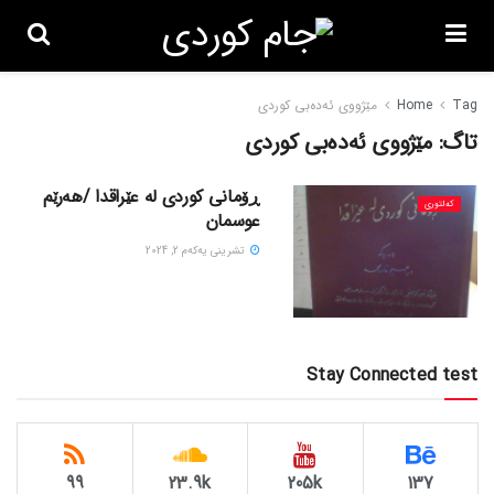
Tag
Home
مێژووی ئەدەبی کوردی
تاگ:
مێژووی ئەدەبی کوردی
ڕۆمانی کوردی لە عێراقدا /هەرێم
کەلتوری
عوسمان
تشرینی یه‌كه‌م 2, 2024
Stay Connected test
99
23.9k
205k
137