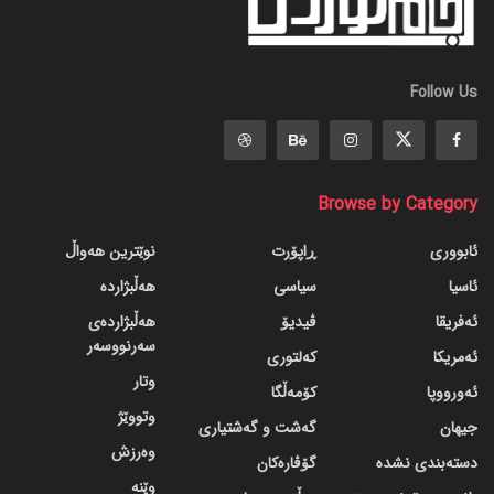
Follow Us
Browse by Category
ئابووری
ڕاپۆرت
نوێترین هەواڵ
ئاسیا
سیاسی
هەڵبژاردە
ئەفریقا
ڤیدیۆ
هەڵبژاردەی
سەرنووسەر
ئەمریکا
کەلتوری
وتار
ئەورووپا
کۆمەڵگا
وتووێژ
جیهان
گه‌شت و گه‌شتیاری
وەرزش
دسته‌بندی نشده
گۆڤاره‌کان
وێنە