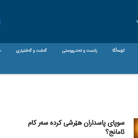
کۆمەڵگا
زانست و تەندرووستی
گه‌شت و گه‌شتیاری
ج
سوپای پاسداران هێرشی کردە سەر کام
ئامانج؟