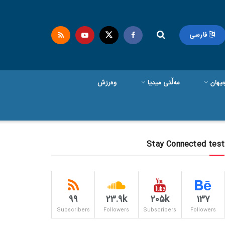
فارسی
یهان
مەڵتی میدیا
وەرزش
Stay Connected test
99
23.9k
205k
137
Subscribers
Followers
Subscribers
Followers