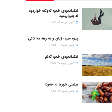
لێکدانەوەی خەو؛ کەوتنە خوارەوە
لە بەرزاییەوە
كانونی دووه‌م 19, 2025
پیره میرد؛ ژیان و به رهه مه کانی
كانونی دووه‌م 16, 2025
لێکدانەوەی خەو: گەنم
كانونی دووه‌م 20, 2025
بینینی خورما لە خەودا
كانونی دووه‌م 21, 2025