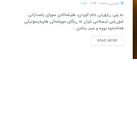
تشرینی یه‌كه‌م 1, 2024
0
بە پێی ڕاپۆرتی جام کوردی، هێرشەکەی سوپای پاسدارانی
شۆڕشی ئیسلامی ئێران لە ڕێگای مووشەکی هایپەرسۆنیکی
فەتاحەوە بووە و سێ بنکەی ...
READ MORE