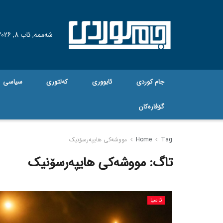
شەممە, ئاب 8, 2026
جام کوردی
ئابووری
کەلتوری
سیاسی
گۆڤاره‌کان
Tag
Home
مووشەکی هایپەرسۆنیک
تاگ:
مووشەکی هایپەرسۆنیک
ئاسیا