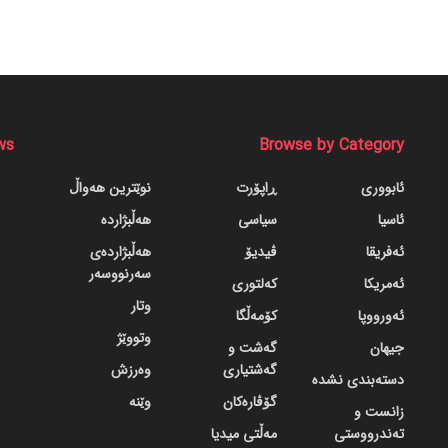
ws
Browse by Category
ئابووری
ڕاپۆرت
نوێترین هەواڵ
ئاسیا
سیاسی
هەڵبژاردە
ئەفریقا
ڤیدیۆ
هەڵبژاردەی
سەرنووسەر
ئەمریکا
کەلتوری
وتار
ئەورووپا
کۆمەڵگا
وتووێژ
جیهان
گه‌شت و
گه‌شتیاری
وەرزش
دسته‌بندی نشده
گۆڤاره‌کان
وێنە
زانست و
تەندرووستی
مەڵتی میدیا