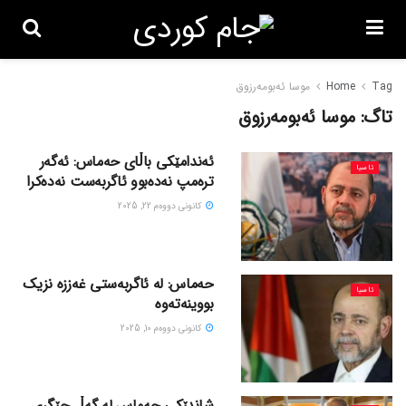
Tag
Home
موسا ئەبومەرزوق
تاگ:
موسا ئەبومەرزوق
ئەندامێکی باڵای حەماس: ئەگەر
ئاسیا
ترەمپ نەدەبوو ئاگربەست نەدەکرا
كانونی دووه‌م 22, 2025
حەماس: لە ئاگربەستی غەززە نزیک
ئاسیا
بووینەتەوە
كانونی دووه‌م 10, 2025
شاندێکی حەماس لە گەڵ جێگری