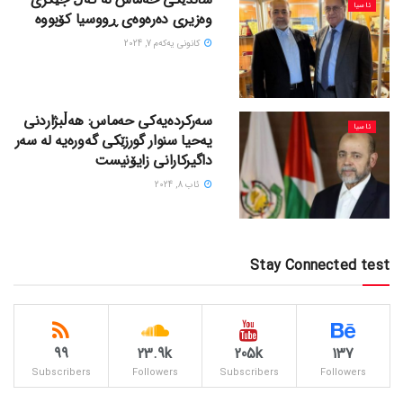
ئاسیا
وەزیری دەرەوەی ڕووسیا کۆبووە
كانونی یه‌كه‌م 7, 2024
سەرکردەیەکی حەماس: هەڵبژاردنی
ئاسیا
یەحیا سنوار گورزێکی گەورەیە لە سەر
داگیرکارانی زایۆنیست
ئاب 8, 2024
Stay Connected test
99
23.9k
205k
137
Subscribers
Followers
Subscribers
Followers