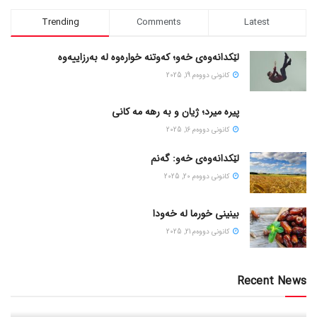
Trending
Comments
Latest
لێکدانەوەی خەو؛ کەوتنە خوارەوە لە بەرزاییەوە
كانونی دووه‌م 19, 2025
پیره میرد؛ ژیان و به رهه مه کانی
كانونی دووه‌م 16, 2025
لێکدانەوەی خەو: گەنم
كانونی دووه‌م 20, 2025
بینینی خورما لە خەودا
كانونی دووه‌م 21, 2025
Recent News