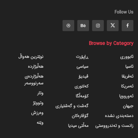
Follow Us
Browse by Category
ئابووری
ڕاپۆرت
نوێترین هەواڵ
ئاسیا
سیاسی
هەڵبژاردە
ئەفریقا
ڤیدیۆ
هەڵبژاردەی
سەرنووسەر
ئەمریکا
کەلتوری
وتار
ئەورووپا
کۆمەڵگا
وتووێژ
جیهان
گه‌شت و گه‌شتیاری
وەرزش
دسته‌بندی نشده
گۆڤاره‌کان
وێنە
زانست و تەندرووستی
مەڵتی میدیا