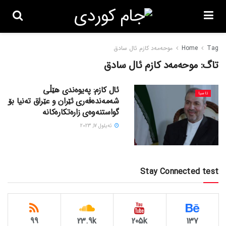
Tag
Home
موحەمەد کازم ئال سادق
تاگ:
موحەمەد کازم ئال سادق
ئال کازم: پەیوەندی هێڵی
ئاسیا
شەمەندەفەری ئێران و عێراق تەنیا بۆ
گواستنەوەی زارەتکارەکانە
ئه‌یلول 17, 2023
Stay Connected test
99
23.9k
205k
137