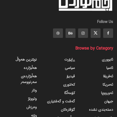
Follow Us
Browse by Category
ئابووری
ڕاپۆرت
نوێترین هەواڵ
ئاسیا
سیاسی
هەڵبژاردە
ئەفریقا
ڤیدیۆ
هەڵبژاردەی
سەرنووسەر
ئەمریکا
کەلتوری
وتار
ئەورووپا
کۆمەڵگا
وتووێژ
جیهان
گه‌شت و گه‌شتیاری
وەرزش
دسته‌بندی نشده
گۆڤاره‌کان
وێنە