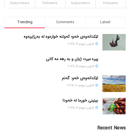
Subscribers
Followers
Subscribers
Followers
Trending
Comments
Latest
لێکدانەوەی خەو؛ کەوتنە خوارەوە لە بەرزاییەوە
كانونی دووه‌م 19, 2025
پیره میرد؛ ژیان و به رهه مه کانی
كانونی دووه‌م 16, 2025
لێکدانەوەی خەو: گەنم
كانونی دووه‌م 20, 2025
بینینی خورما لە خەودا
كانونی دووه‌م 21, 2025
Recent News